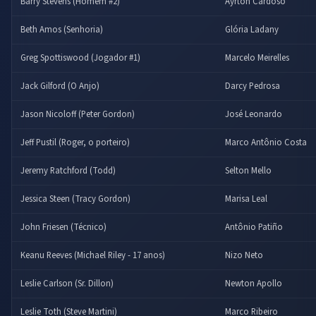
Barry Stevens (Homem #2)
Ayrton Cardoso
Beth Amos (Senhoria)
Glória Ladany
Greg Spottiswood (Jogador #1)
Marcelo Meirelles
Jack Gilford (O Anjo)
Darcy Pedrosa
Jason Nicoloff (Peter Gordon)
José Leonardo
Jeff Pustil (Roger, o porteiro)
Marco Antônio Costa
Jeremy Ratchford (Todd)
Selton Mello
Jessica Steen (Tracy Gordon)
Marisa Leal
John Friesen (Técnico)
Antônio Patiño
Keanu Reeves (Michael Riley - 17 anos)
Nizo Neto
Leslie Carlson (Sr. Dillon)
Newton Apollo
Leslie Toth (Steve Martini)
Marco Ribeiro