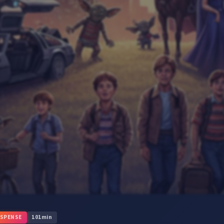
SPENSE
101
min