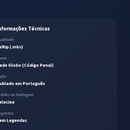
nformações Técnicas
ualidade
VRip (.mkv)
onte
ede Globo (Código Penal)
udio
ublado em Português
stúdio de Dublagem
elecine
egendas
em Legendas