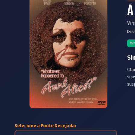
A
Wha
Dir
TV
Si
Cla
sua
sus
Selecione a Fonte Desejada: