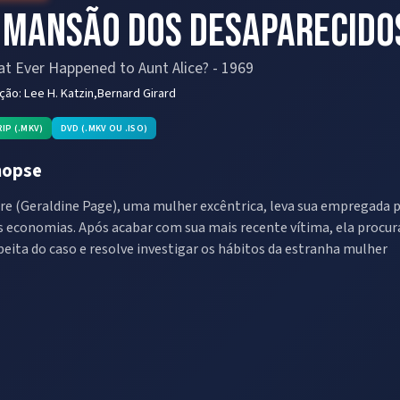
 Mansão dos Desaparecido
t Ever Happened to Aunt Alice?
-
1969
eção:
Lee H. Katzin,Bernard Girard
RIP (.MKV)
DVD (.MKV OU .ISO)
nopse
ire (Geraldine Page), uma mulher excêntrica, leva sua empregada
s economias. Após acabar com sua mais recente vítima, ela procur
peita do caso e resolve investigar os hábitos da estranha mulher