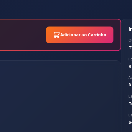
I
)
Adicionar ao Carrinho
Q
T
F
R
Á
D
E
T
L
S