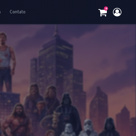
0
a
Contato