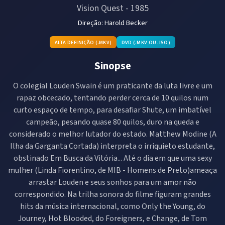
Vision Quest
-
1985
Direção:
Harold Becker
ALTA DEFINIÇÃO (.MKV)
DVD (.MKV OU .ISO)
Sinopse
O colegial Louden Swain é um praticante da luta livre e um
rapaz obcecado, tentando perder cerca de 10 quilos num
curto espaço de tempo, para desafiar Shute, um imbatível
campeão, pesando quase 80 quilos, duro na queda e
considerado o melhor lutador do estado. Matthew Modine (A
Ilha da Garganta Cortada) interpreta o irriquieto estudante,
obstinado Em Busca da Vitória... Até o dia em que uma sexy
mulher (Linda Fiorentino, de MIB - Homens de Preto)ameaça
arrastar Louden e seus sonhos para um amor não
correspondido. Na trilha sonora do filme figuram grandes
hits da música internacional, como Only the Young, do
Journey, Hot Blooded, do Foreigners, e Change, de Tom