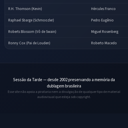
R.H. Thomson (Kevin)
Hércules Franco
Raphael Sbarge (Schmoozler)
Pedro Eugênio
Roberts Blossom (Vô de Swain)
Miguel Rosenberg
Ronny Cox (Pai de Louden)
Roberto Macedo
Sessão da Tarde — desde 2002 preservando a memória da
dublagem brasileira
Esse site não apoia a pirataria nem a divulgação de qualquer tipo de material
audiovisual que esteja sob copyright.