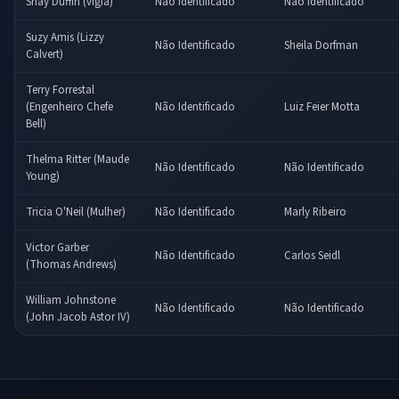
Shay Duffin (vigia)
Não Identificado
Não Identificado
Suzy Amis (Lizzy
Não Identificado
Sheila Dorfman
Calvert)
Terry Forrestal
(Engenheiro Chefe
Não Identificado
Luiz Feier Motta
Bell)
Thelma Ritter (Maude
Não Identificado
Não Identificado
Young)
Tricia O'Neil (Mulher)
Não Identificado
Marly Ribeiro
Victor Garber
Não Identificado
Carlos Seidl
(Thomas Andrews)
William Johnstone
Não Identificado
Não Identificado
(John Jacob Astor IV)