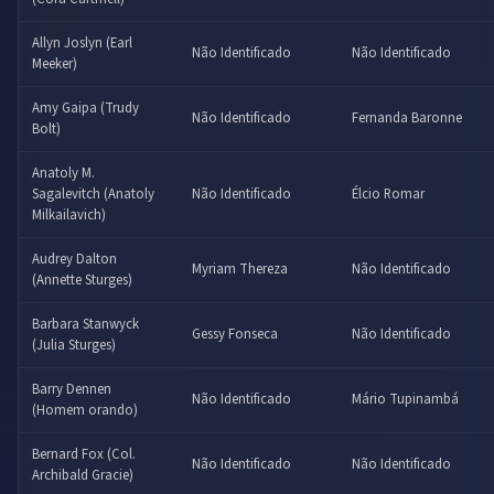
Allyn Joslyn (Earl
Não Identificado
Não Identificado
Meeker)
Amy Gaipa (Trudy
Não Identificado
Fernanda Baronne
Bolt)
Anatoly M.
Sagalevitch (Anatoly
Não Identificado
Élcio Romar
Milkailavich)
Audrey Dalton
Myriam Thereza
Não Identificado
(Annette Sturges)
Barbara Stanwyck
Gessy Fonseca
Não Identificado
(Julia Sturges)
Barry Dennen
Não Identificado
Mário Tupinambá
(Homem orando)
Bernard Fox (Col.
Não Identificado
Não Identificado
Archibald Gracie)