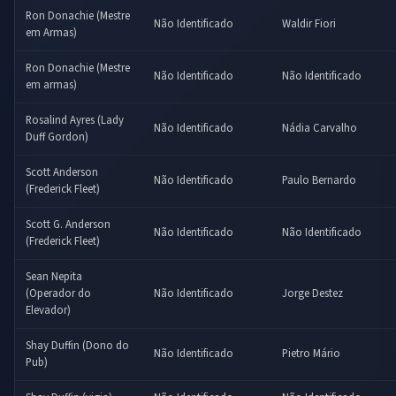
Ron Donachie (Mestre
Não Identificado
Waldir Fiori
em Armas)
Ron Donachie (Mestre
Não Identificado
Não Identificado
em armas)
Rosalind Ayres (Lady
Não Identificado
Nádia Carvalho
Duff Gordon)
Scott Anderson
Não Identificado
Paulo Bernardo
(Frederick Fleet)
Scott G. Anderson
Não Identificado
Não Identificado
(Frederick Fleet)
Sean Nepita
(Operador do
Não Identificado
Jorge Destez
Elevador)
Shay Duffin (Dono do
Não Identificado
Pietro Mário
Pub)