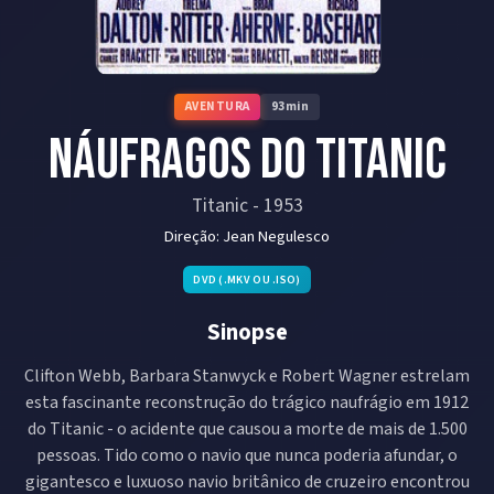
AVENTURA
93
min
Náufragos do Titanic
Titanic
-
1953
Direção:
Jean Negulesco
DVD (.MKV OU .ISO)
Sinopse
Clifton Webb, Barbara Stanwyck e Robert Wagner estrelam
esta fascinante reconstrução do trágico naufrágio em 1912
do Titanic - o acidente que causou a morte de mais de 1.500
pessoas. Tido como o navio que nunca poderia afundar, o
gigantesco e luxuoso navio britânico de cruzeiro encontrou