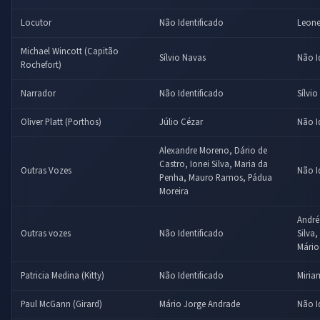
Locutor
Não Identificado
Leone
Michael Wincott (Capitão
Sílvio Navas
Não I
Rochefort)
Narrador
Não Identificado
Sílvi
Oliver Platt (Porthos)
Júlio Cézar
Não I
Alexandre Moreno, Dário de
Castro, Ionei Silva, Maria da
Outras Vozes
Não I
Penha, Mauro Ramos, Pádua
Moreira
André
Outras vozes
Não Identificado
Silva
Mário
Patricia Medina (Kitty)
Não Identificado
Miria
Paul McGann (Girard)
Mário Jorge Andrade
Não I