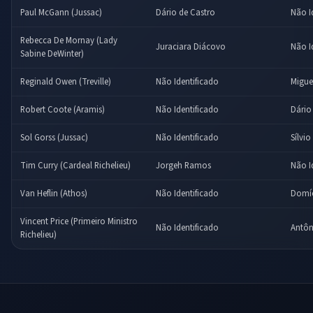
Paul McGann (Jussac)
Dário de Castro
Não I
Rebecca De Mornay (Lady
Juraciara Diácovo
Não I
Sabine DeWinter)
Reginald Owen (Treville)
Não Identificado
Migue
Robert Coote (Aramis)
Não Identificado
Dário
Sol Gorss (Jussac)
Não Identificado
Sílvi
Tim Curry (Cardeal Richelieu)
Jorgeh Ramos
Não I
Van Heflin (Athos)
Não Identificado
Domíc
Vincent Price (Primeiro Ministro
Não Identificado
Antôn
Richelieu)