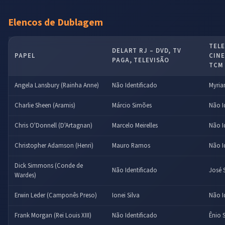
Elencos de Dublagem
TEL
DELART RJ – DVD, TV
PAPEL
CIN
PAGA, TELEVISÃO
TCM
Angela Lansbury (Rainha Anne)
Não Identificado
Myria
Charlie Sheen (Aramis)
Márcio Simões
Não I
Chris O'Donnell (D'Artagnan)
Marcelo Meirelles
Não I
Christopher Adamson (Henri)
Mauro Ramos
Não I
Dick Simmons (Conde de
Não Identificado
José 
Wardes)
Erwin Leder (Camponês Preso)
Ionei Silva
Não I
Frank Morgan (Rei Louis XIII)
Não Identificado
Ênio 