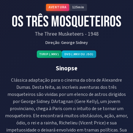
AVENTURA
125
min
Os Três Mosqueteiros
The Three Musketeers
-
1948
Direção:
George Sidney
TVRIP (.MKV)
DVD (.MKV OU .ISO)
Sinopse
Clássica adaptação para o cinema da obra de Alexandre
Dumas. Desta feita, as incríveis aventuras dos três
mosqueteiros são vividas por um elenco de astros dirigidos
por George Sidney. DArtagnan (Gere Kelly), um jovem
provinciano, chega à Paris com o intuito de se tornar um
mosqueteiro. Ele encontrará muitos obstáculos, ação, amor,
ódio, o rei e a rainha, Richelieu (Vicent Price) e sua
impetuosidade o deixará envolvido em tramas políticas. Sua