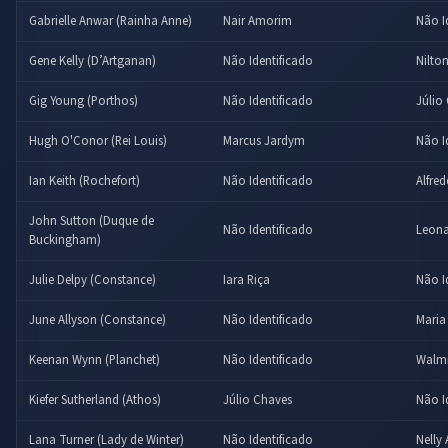
Gabrielle Anwar (Rainha Anne)
Nair Amorim
Não I
Gene Kelly (D’Artganan)
Não Identificado
Nilton
Gig Young (Porthos)
Não Identificado
Júlio
Hugh O'Conor (Rei Louis)
Marcus Jardym
Não I
Ian Keith (Rochefort)
Não Identificado
Alfred
John Sutton (Duque de
Não Identificado
Leona
Buckingham)
Julie Delpy (Constance)
Iara Riça
Não I
June Allyson (Constance)
Não Identificado
Maria
Keenan Wynn (Planchet)
Não Identificado
Walmi
Kiefer Sutherland (Athos)
Júlio Chaves
Não I
Lana Turner (Lady de Winter)
Não Identificado
Nelly