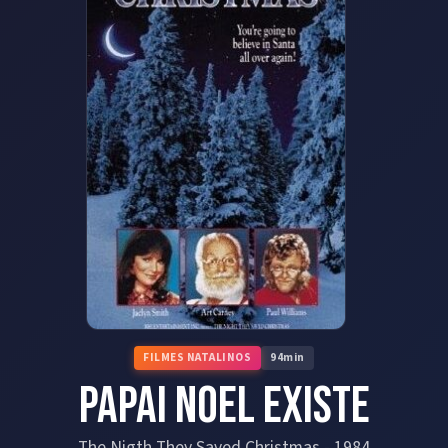
FILMES NATALINOS
94
min
Papai Noel Existe
The Nigth They Saved Christmas
-
1984