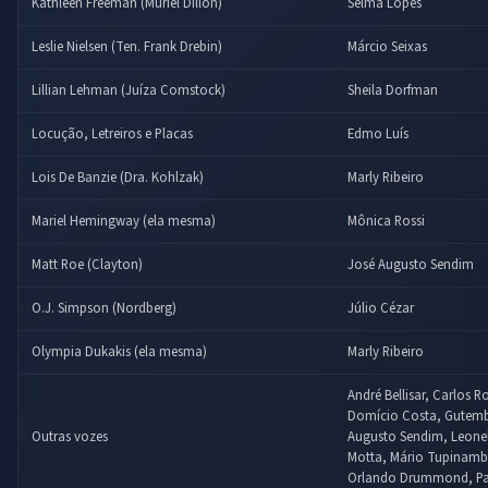
Kathleen Freeman (Muriel Dillon)
Selma Lopes
Leslie Nielsen (Ten. Frank Drebin)
Márcio Seixas
Lillian Lehman (Juíza Comstock)
Sheila Dorfman
Locução, Letreiros e Placas
Edmo Luís
Lois De Banzie (Dra. Kohlzak)
Marly Ribeiro
Mariel Hemingway (ela mesma)
Mônica Rossi
Matt Roe (Clayton)
José Augusto Sendim
O.J. Simpson (Nordberg)
Júlio Cézar
Olympia Dukakis (ela mesma)
Marly Ribeiro
André Bellisar, Carlos R
Domício Costa, Gutemb
Outras vozes
Augusto Sendim, Leonel 
Motta, Mário Tupinambá
Orlando Drummond, Pa