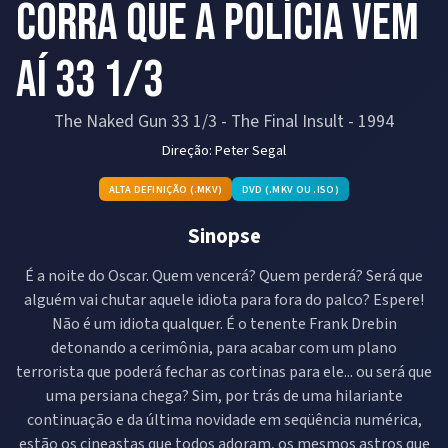
Corra Que a Polícia Vem
Aí 33 1/3
The Naked Gun 33 1/3 - The Final Insult
-
1994
Direção:
Peter Segal
ALTA DEFINIÇÃO (.MKV)
DVD (.MKV OU .ISO)
Sinopse
É a noite do Oscar. Quem vencerá? Quem perderá? Será que
alguém vai chutar aquele idiota para fora do palco? Espere!
Não é um idiota qualquer. É o tenente Frank Drebin
detonando a cerimônia, para acabar com um plano
terrorista que poderá fechar as cortinas para ele... ou será que
uma persiana chega? Sim, por trás de uma hilariante
continuação e da última novidade em seqüência numérica,
estão os cineastas que todos adoram, os mesmos astros que