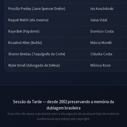
Priscilla Presley (Jane Spencer Drebin)
Isis Koschdoski
Raquel Welch (ela mesma)
Geisa Vidal
Raye Birk (Papshmir)
Domício Costa
Rosalind Allen (Bobbi)
Márcia Morelli
Sharon Breslau (Taquígrafa da Corte)
Cláudia Costa
Wylie Small (Advogada de Defesa)
Mônica Rossi
Sessão da Tarde — desde 2002 preservando a memória da
dublagem brasileira
Esse site não apoia a pirataria nem a divulgação de qualquer tipo de material
audiovisual que esteja sob copyright.