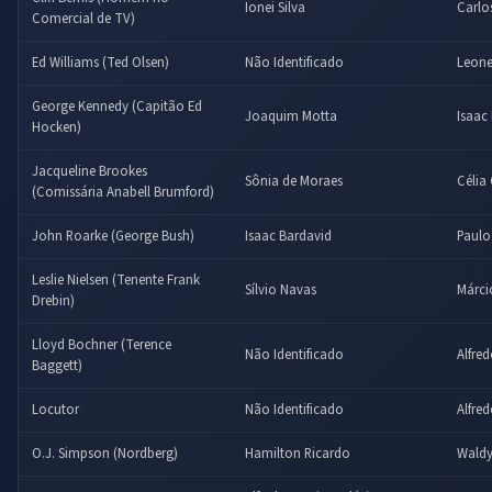
Ionei Silva
Carlo
Comercial de TV)
Ed Williams (Ted Olsen)
Não Identificado
Leone
George Kennedy (Capitão Ed
Joaquim Motta
Isaac
Hocken)
Jacqueline Brookes
Sônia de Moraes
Célia
(Comissária Anabell Brumford)
John Roarke (George Bush)
Isaac Bardavid
Paulo
Leslie Nielsen (Tenente Frank
Sílvio Navas
Márci
Drebin)
Lloyd Bochner (Terence
Não Identificado
Alfred
Baggett)
Locutor
Não Identificado
Alfred
O.J. Simpson (Nordberg)
Hamilton Ricardo
Waldy