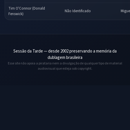
Tim O'Connor (Donald
Não Identificado
Migue
Fenswick)
Sessão da Tarde — desde 2002 preservando a memória da
dublagem brasileira
Esse site não apoia a pirataria nem a divulgação de qualquer tipo de material
audiovisual que esteja sob copyright.