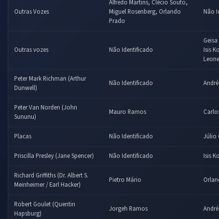
Alfredo Martins, Clécio Souto,
Outras Vozes
Miguel Rosenberg, Orlando
Não I
Prado
Geisa
Outras vozes
Não Identificado
Isis 
Leone
Peter Mark Richman (Arthur
Não Identificado
André 
Dunwell)
Peter Van Norden (John
Mauro Ramos
Carlo
Sununu)
Placas
Não Identificado
Júlio
Priscilla Presley (Jane Spencer)
Não Identificado
Isis 
Richard Griffiths (Dr. Albert S.
Pietro Mário
Orla
Meinheimer / Earl Hacker)
Robert Goulet (Quentin
Jorgeh Ramos
André
Hapsburg)