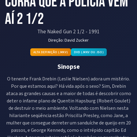
Corra Que a Polícia Vem
Aí 2 1/2
The Naked Gun 2 1/2
-
1991
Direção:
David Zucker
ALTA DEFINIÇÃO (.MKV)
DVD (.MKV OU .ISO)
Sinopse
O tenente Frank Drebin (Leslie Nielsen) adora um mistério.
Por que estamos aqui? Há vida após o sexo? Sim, Drebin
ataca as grandes causas e a maior de todas é descobrir como
deter o infame plano de Quentin Hapsburg (Robert Goulet)
de destruir o meio ambiente. Voltando com Nielsen nesta
hilariante seqüência estão Priscilla Presley, como Jane, a
mulher que consegue derreter um sanduíche de queijo em 20
passos, e George Kennedy, como o intrépido capitão Ed