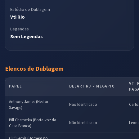
Estúdio de Dublagem
Vti Rio
Legendas
Sem Legendas
Elencos de Dublagem
VTI 
PAPEL
DELART RJ – MEGAPIX
PAGA
Anthony James (Hector
Não Identificado
Carlo
Savage)
Bill Chemerka (Porta-voz da
Não Identificado
Leone
Casa Branca)
Cliff Bemis (Homem no