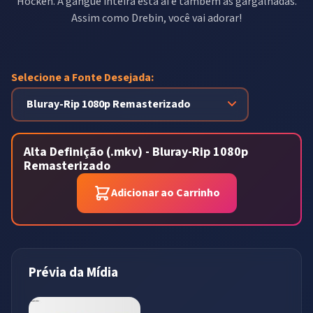
Hocken. A gangue inteira está aí e também as gargalhadas.
Assim como Drebin, você vai adorar!
Selecione a Fonte Desejada:
Alta Definição (.mkv) - Bluray-Rip 1080p
Remasterizado
Adicionar ao Carrinho
Prévia da Mídia