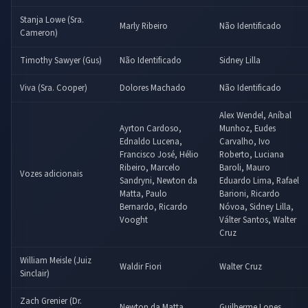
Stanja Lowe (Sra.
Marly Ribeiro
Não Identificado
Cameron)
Timothy Sawyer (Gus)
Não Identificado
Sidney Lilla
Viva (Sra. Cooper)
Dolores Machado
Não Identificado
Alex Wendel, Aníbal
Ayrton Cardoso,
Munhoz, Eudes
Ednaldo Lucena,
Carvalho, Ivo
Francisco José, Hélio
Roberto, Luciana
Ribeiro, Marcelo
Baroli, Mauro
Vozes adicionais
Sandryni, Newton da
Eduardo Lima, Rafael
Matta, Paulo
Barioni, Ricardo
Bernardo, Ricardo
Nóvoa, Sidney Lilla,
Vooght
Válter Santos, Walter
Cruz
William Meisle (Juiz
Waldir Fiori
Walter Cruz
Sinclair)
Zach Grenier (Dr.
Newton da Matta
Guilherme Lopes