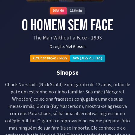
DRAMA
116
min
O Homem Sem Face
The Man Without a Face
-
1993
Direção:
Mel Gibson
ALTA DEFINIÇÃO (.MKV)
DVD (.MKV OU .ISO)
Sinopse
Chuck Norstadt (Nick Stahl) é um garoto de 12 anos, órfão de
pai e um estranho no ninho familiar. Sua mãe (Margaret
Whotton) coleciona fracassos conjugais e uma de suas
meias-irmãs, Gloria (Fay Masterson), mostra-se agressiva
com ele. Para Chuck, só há uma alternativa: ingressar no
colégio militar. O garoto é reprovado no exame preparatório
mas ninguém de sua família se importa. Ele conhece o ex-