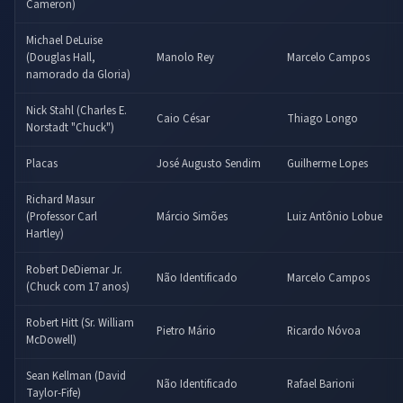
Cameron)
Michael DeLuise
(Douglas Hall,
Manolo Rey
Marcelo Campos
namorado da Gloria)
Nick Stahl (Charles E.
Caio César
Thiago Longo
Norstadt "Chuck")
Placas
José Augusto Sendim
Guilherme Lopes
Richard Masur
(Professor Carl
Márcio Simões
Luiz Antônio Lobue
Hartley)
Robert DeDiemar Jr.
Não Identificado
Marcelo Campos
(Chuck com 17 anos)
Robert Hitt (Sr. William
Pietro Mário
Ricardo Nóvoa
McDowell)
Sean Kellman (David
Não Identificado
Rafael Barioni
Taylor-Fife)