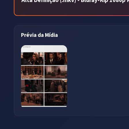
Alta Definição (.mkv) - Bluray-Rip 1080
Prévia da Mídia