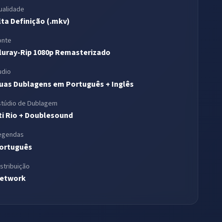
ualidade
lta Definição (.mkv)
onte
luray-Rip 1080p Remasterizado
udio
uas Dublagens em Português + Inglês
stúdio de Dublagem
ti Rio + Doublesound
egendas
ortuguês
istribuição
etwork