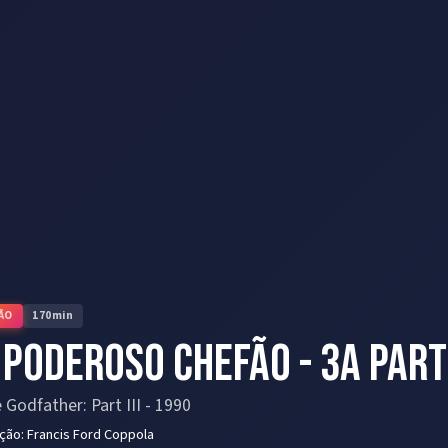
ÃO
170
min
 Poderoso Chefão - 3a Par
 Godfather: Part III
-
1990
eção:
Francis Ford Coppola