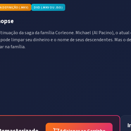
TA DEFINIÇÃO (.MKV)
DVD (.MKV OU .ISO)
nopse
tinuação da saga da família Corleone. Michael (Al Pacino), o atual
 pode limpar seu dinheiro e o nome de seus descendentes. Mas o d
ar na família.
I
Adicionar ao Carrinho