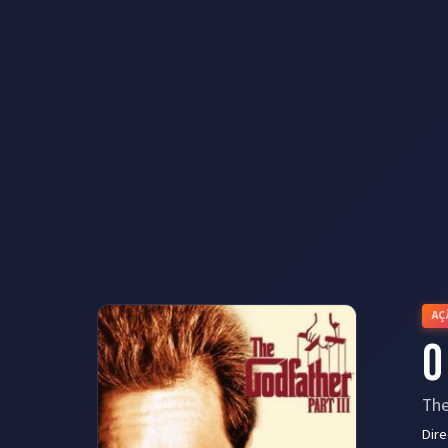
AÇ
O
The
Dir