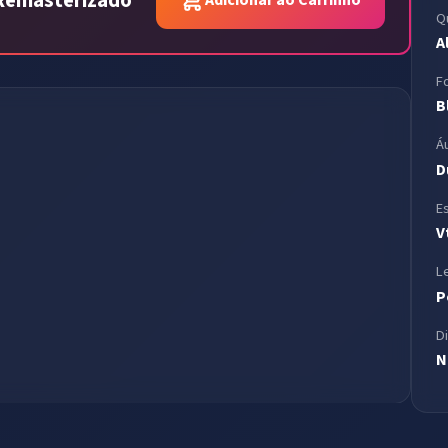
p Remasterizado
Q
A
F
B
Á
D
E
V
L
P
D
N