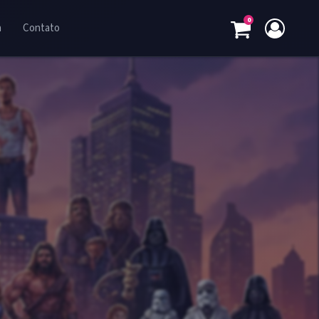
0
a
Contato