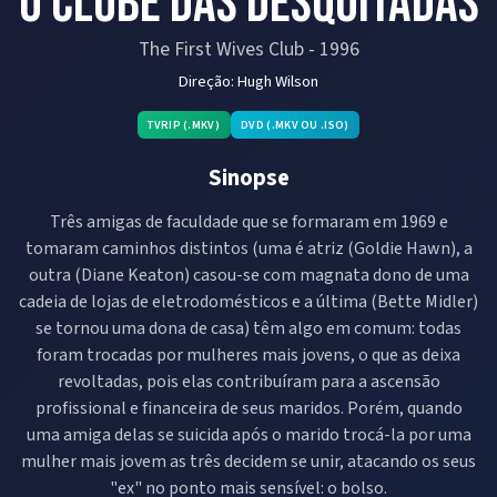
O Clube das Desquitadas
The First Wives Club
-
1996
Direção:
Hugh Wilson
TVRIP (.MKV)
DVD (.MKV OU .ISO)
Sinopse
Três amigas de faculdade que se formaram em 1969 e
tomaram caminhos distintos (uma é atriz (Goldie Hawn), a
outra (Diane Keaton) casou-se com magnata dono de uma
cadeia de lojas de eletrodomésticos e a última (Bette Midler)
se tornou uma dona de casa) têm algo em comum: todas
foram trocadas por mulheres mais jovens, o que as deixa
revoltadas, pois elas contribuíram para a ascensão
profissional e financeira de seus maridos. Porém, quando
uma amiga delas se suicida após o marido trocá-la por uma
mulher mais jovem as três decidem se unir, atacando os seus
"ex" no ponto mais sensível: o bolso.