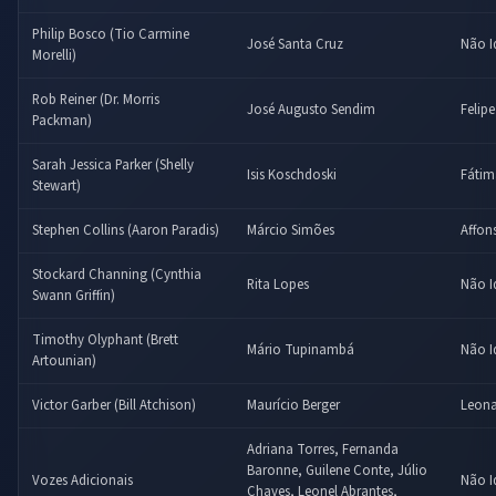
Philip Bosco (Tio Carmine
José Santa Cruz
Não I
Morelli)
Rob Reiner (Dr. Morris
José Augusto Sendim
Felip
Packman)
Sarah Jessica Parker (Shelly
Isis Koschdoski
Fátim
Stewart)
Stephen Collins (Aaron Paradis)
Márcio Simões
Affon
Stockard Channing (Cynthia
Rita Lopes
Não I
Swann Griffin)
Timothy Olyphant (Brett
Mário Tupinambá
Não I
Artounian)
Victor Garber (Bill Atchison)
Maurício Berger
Leona
Adriana Torres, Fernanda
Baronne, Guilene Conte, Júlio
Vozes Adicionais
Não I
Chaves, Leonel Abrantes,