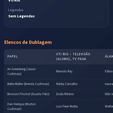
Vti Rio
Legendas
Sem Legendas
Elencos de Dublagem
VTI RIO – TELEVISÃO
PAPEL
ÁLAM
(GLOBO), TV PAGA
Ari Greenberg (Jason
Manolo Rey
Fábio
Cushman)
Bette Midler (Brenda Cushman)
Nádia Carvalho
Isaur
Bronson Pinchot (Duarto Feliz)
Duda Ribeiro
Não I
Dan Hedaya (Morton
Luiz Feier Motta
Walte
Cushman)