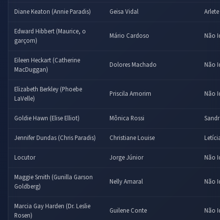
Diane Keaton (Annie Paradis)
Geisa Vidal
Arlet
Edward Hibbert (Maurice, o
Mário Cardoso
Não I
garçom)
Eileen Heckart (Catherine
Dolores Machado
Não I
MacDuggan)
Elizabeth Berkley (Phoebe
Priscila Amorim
Não I
LaVelle)
Goldie Hawn (Elise Elliot)
Mônica Rossi
Sandr
Jennifer Dundas (Chris Paradis)
Christiane Louise
Letíc
Locutor
Jorge Júnior
Não I
Maggie Smith (Gunilla Garson
Nelly Amaral
Não I
Goldberg)
Marcia Gay Harden (Dr. Leslie
Guilene Conte
Não I
Rosen)