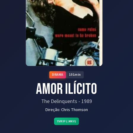
DRAMA
101
min
Amor Ilícito
The Delinquents
-
1989
Direção:
Chris Thomson
TVRIP (.MKV)