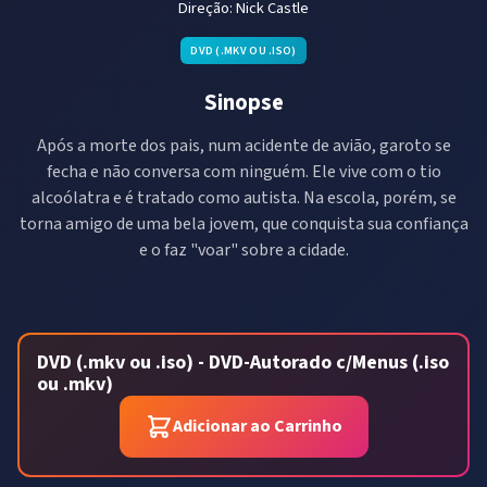
Direção:
Nick Castle
DVD (.MKV OU .ISO)
Sinopse
Após a morte dos pais, num acidente de avião, garoto se
fecha e não conversa com ninguém. Ele vive com o tio
alcoólatra e é tratado como autista. Na escola, porém, se
torna amigo de uma bela jovem, que conquista sua confiança
e o faz "voar" sobre a cidade.
DVD (.mkv ou .iso) - DVD-Autorado c/Menus (.iso
ou .mkv)
Adicionar ao Carrinho