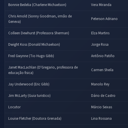
Bonnie Bedelia (Charlene Michaelson)
Vera Miranda
Chris Arnold (Sonny Goodman, irmão de
Peterson Adriano
Geneva)
Colleen Dewhurst (Professora Sherman)
Elza Martins
Dwight Koss (Donald Michaelson)
Jorge Rosa
Fred Gwynne (Tio Hugo Gibb)
Antônio Patiño
Janet MacLachlan (D'Gregario, professora de
Carmen Sheila
educação fisica)
Jay Underwood (Eric Gibb)
Manolo Rey
Jim McLarty (Guia turistico)
Dário de Castro
Locutor
Márcio Seixas
Louise Fletcher (Doutora Grenada)
Lina Rossana