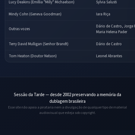
Lucy Deakins (Emillia "Milly" Michaelson)
Sylvia Salusti
Mindy Cohn (Geneva Goodman)
Iara Riça
Dário de Castro, Jorge 
Outras vozes
Maria Helena Pader
Terry David Mulligan (Senhor Brandt)
Dário de Castro
Tom Heaton (Doutor Nelson)
Leonel Abrantes
Sessão da Tarde — desde 2002 preservando a memória da
dublagem brasileira
Esse site não apoia a pirataria nem a divulgação de qualquer tipo de material
audiovisual que esteja sob copyright.