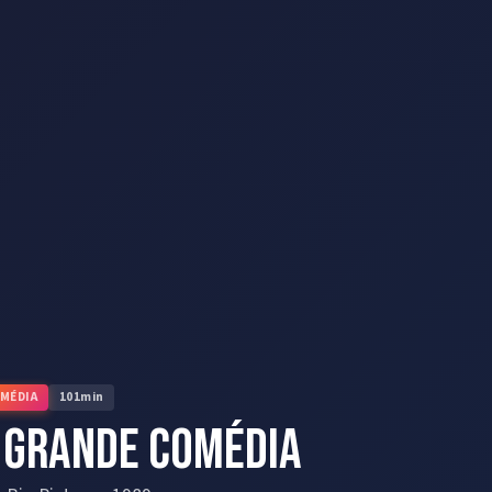
MÉDIA
101
min
 Grande Comédia