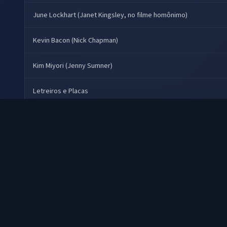
June Lockhart (Janet Kingsley, no filme homônimo)
Kevin Bacon (Nick Chapman)
Kim Miyori (Jenny Sumner)
Letreiros e Placas
Locutor
Martin Short (Neil Sussman)
Michael McKean (Emmet Sumner)
Outras vozes