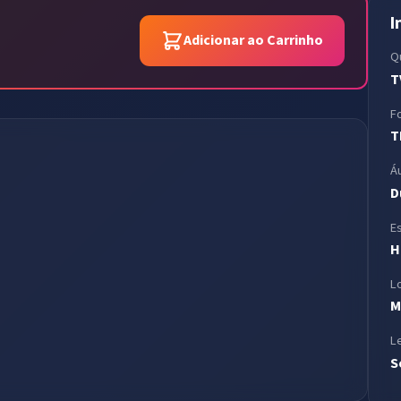
I
Adicionar ao Carrinho
Q
T
F
T
Á
D
E
H
L
M
L
S