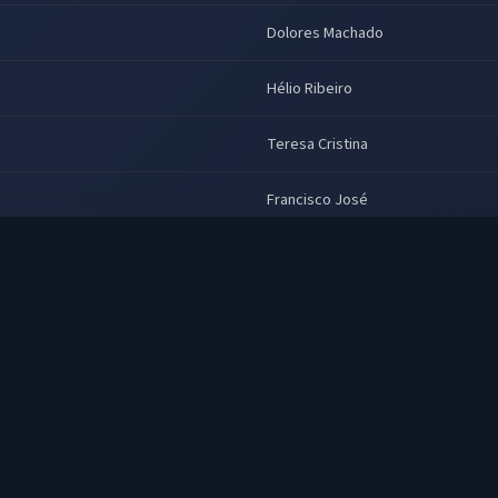
Dolores Machado
Hélio Ribeiro
Teresa Cristina
Francisco José
Márcio Seixas
Marco Ribeiro
Márcio Simões
Ana Lúcia Menezes, Antônio Patiño
Machado, Geisa Vidal, Gilza Melo, 
Leonardo, Marly Ribeiro, Mauro R
Miranda