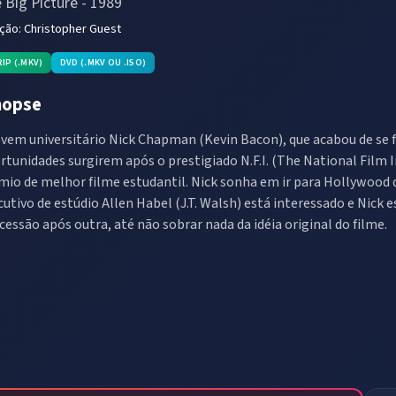
 Big Picture
-
1989
eção:
Christopher Guest
RIP (.MKV)
DVD (.MKV OU .ISO)
nopse
ovem universitário Nick Chapman (Kevin Bacon), que acabou de se 
rtunidades surgirem após o prestigiado N.F.I. (The National Film In
mio de melhor filme estudantil. Nick sonha em ir para Hollywood d
cutivo de estúdio Allen Habel (J.T. Walsh) está interessado e Nick
cessão após outra, até não sobrar nada da idéia original do filme.