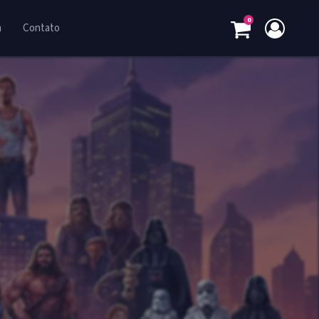
0
a
Contato