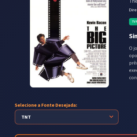
The
Dir
TV
Si
O j
opo
prê
exe
con
Selecione a Fonte Desejada: