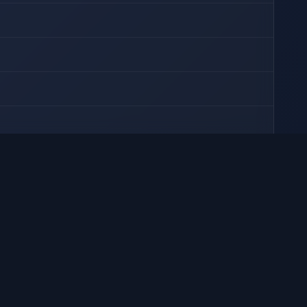
, Ayrton Cardoso, Carlos Marques, Carlos Seidl, Dolores
Isaac Bardavid, Jomeri Pozzoli, Jorge Vasconcellos, José
amos, Renato Rosenberg, Selma Lopes, Sônia Ferreira, Vera