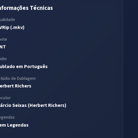
nformações Técnicas
ualidade
VRip (.mkv)
onte
NT
udio
ublado em Português
stúdio de Dublagem
erbert Richers
ocutor
árcio Seixas (Herbert Richers)
egendas
em Legendas