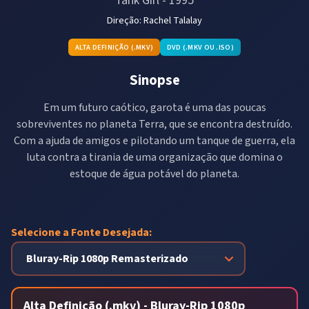
Tank Girl
-
1995
Direção:
Rachel Talalay
ALTA DEFINIÇÃO (.MKV)
DVD (.MKV OU .ISO)
Sinopse
Em um futuro caótico, garota é uma das poucas
sobreviventes no planeta Terra, que se encontra destruído.
Com a ajuda de amigos e pilotando um tanque de guerra, ela
luta contra a tirania de uma organização que domina o
estoque de água potável do planeta.
Selecione a Fonte Desejada:
Alta Definição (.mkv) - Bluray-Rip 1080p