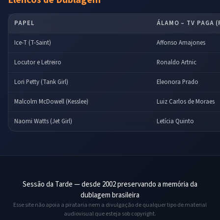
Elencos de Dublagem
PAPEL
ÁLAMO – TV PAGA (
Ice-T (T-Saint)
Affonso Amajones
Locutor e Letreiro
Ronaldo Artnic
Lori Petty (Tank Girl)
Eleonora Prado
Malcolm McDowell (Kesslee)
Luiz Carlos de Moraes
Naomi Watts (Jet Girl)
Letícia Quinto
Sessão da Tarde — desde 2002 preservando a memória da
dublagem brasileira
Esse site não apoia a pirataria nem a divulgação de qualquer tipo de material
audiovisual que esteja sob copyright.