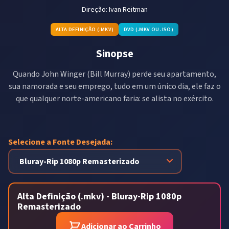
Direção:
Ivan Reitman
ALTA DEFINIÇÃO (.MKV)
DVD (.MKV OU .ISO)
Sinopse
Quando John Winger (Bill Murray) perde seu apartamento,
sua namorada e seu emprego, tudo em um único dia, ele faz o
que qualquer norte-americano faria: se alista no exército.
Selecione a Fonte Desejada:
Alta Definição (.mkv) - Bluray-Rip 1080p
Remasterizado
Adicionar ao Carrinho