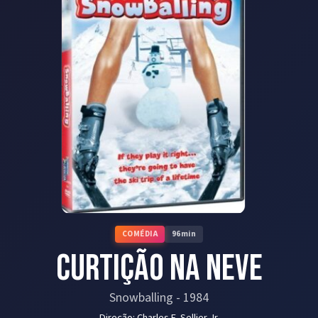
COMÉDIA
96
min
Curtição na Neve
Snowballing
-
1984
Direção:
Charles E. Sellier Jr.