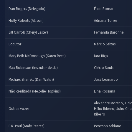
Dan Rogers (Delegado)
Élcio Romar
Holly Roberts (Allison)
Adriana Torres
Jill Carroll (Cheryl Lester)
Fernanda Baronne
Locutor
Márcio Seixas
Mary Beth McDonough (Karen Reed)
Iara Riça
Max Robinson (Instrutor de ski)
Clécio Souto
Michael Sharrett (Dan Walsh)
José Leonardo
Não creditada (Melodie Hopkins)
Lina Rossana
Alexandre Moreno, Élci
Outras vozes
Hélio Ribeiro, Júlio Ch
Ribeiro
P.R. Paul (Andy Pearce)
Peterson Adriano