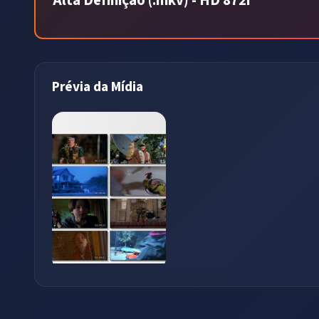
Alta Definição (.mkv) - HD 872i
Prévia da Mídia