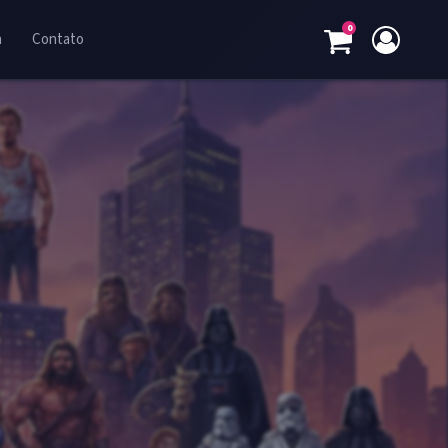
0
a
Contato