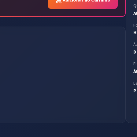
Adicionar ao Carrinho
Q
A
F
H
Á
D
E
Á
L
P