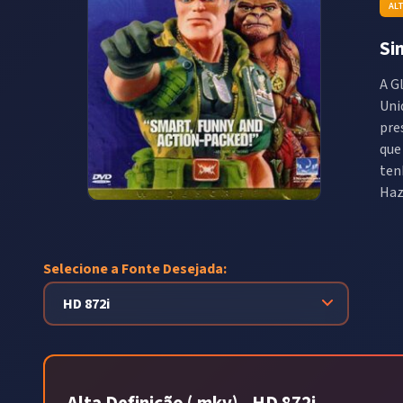
AL
Si
A G
Uni
pre
que
ten
Haz
Selecione a Fonte Desejada: