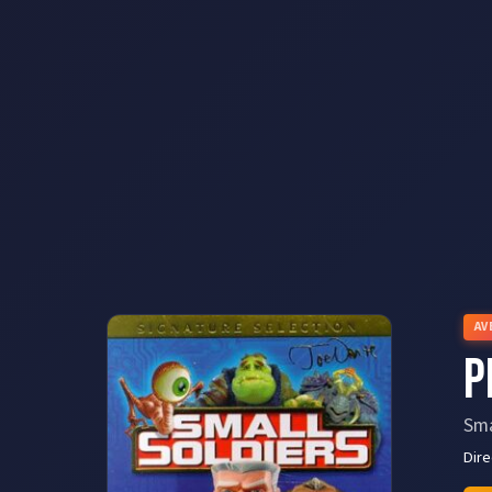
AV
P
Sma
Dir