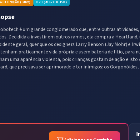
TA DEFINIÇÃO (.MKV)
DVD (.MKV OU .ISO)
nopse
lobotech é um grande conglomerado que, entre outras atividades
dos. Decidida a investir em outros ramos, ela compra a Heartland, 
sidente geral, quer que os designers Larry Benson (Jay Mohr) e Irw
 tenham praticamente vida própria e usem bateria de lítio, para 
ham uma aparência violenta, pois crianças gostam de ação e isto v
ard, que precisava ser aprimorado e ter inimigos: os Gorgonóides, c
I