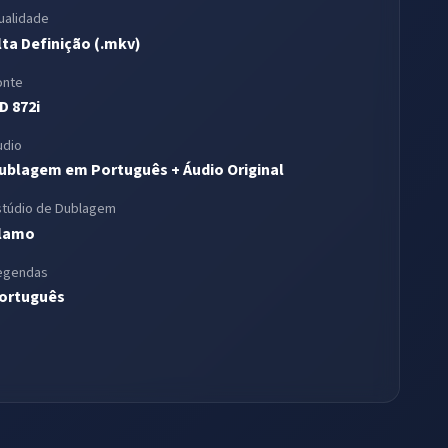
ualidade
lta Definição (.mkv)
onte
D 872i
udio
ublagem em Português + Áudio Original
stúdio de Dublagem
lamo
egendas
ortuguês