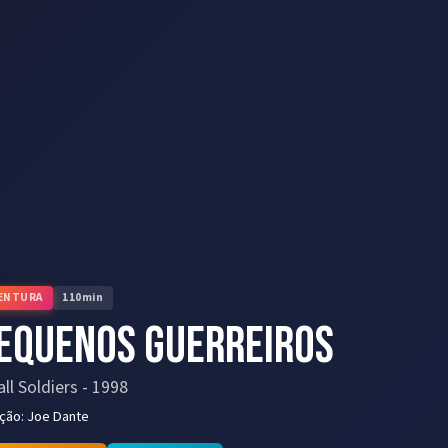
ENTURA
110
min
equenos Guerreiros
ll Soldiers
-
1998
eção:
Joe Dante