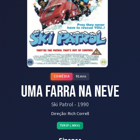
COMÉDIA
91
min
Uma Farra na Neve
Ski Patrol
-
1990
Direção:
Rich Correll
TVRIP (.MKV)