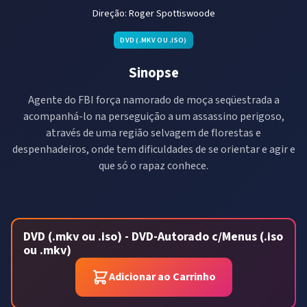
Direção:
Roger Spottiswoode
DVD (.MKV OU .ISO)
Sinopse
Agente do FBI força namorado de moça seqüestrada a
acompanhá-lo na perseguição a um assassino perigoso,
através de uma região selvagem de florestas e
despenhadeiros, onde tem dificuldades de se orientar e agir e
que só o rapaz conhece.
DVD (.mkv ou .iso) - DVD-Autorado c/Menus (.iso
ou .mkv)
Adicionar ao Carrinho