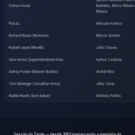
Ayrton Cardoso, Hélio R
Outras Vozes
Barbeito, Marco Ribeir
Ribeiro
Placas
Hércules Franco
Richard Masur (Norman)
Márcio Simões
Robert Lesser (Minelli)
Júlio Chaves
Sam Hiona (Superintendente Hsu)
Ayrton Cardoso
Sidney Poitier (Warren Stantin)
André Filho
Tom Berenger (Jonathan Knox)
Júlio Cézar
Walter Marsh (Sam Baker)
Antônio Patiño
Sessão da Tarde — desde 2002 preservando a memória da