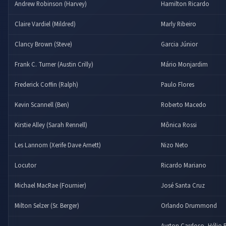
Andrew Robinson (Harvey)
Hamilton Ricardo
Claire Vardiel (Mildred)
Marly Ribeiro
Clancy Brown (Steve)
Garcia Júnior
Frank C. Turner (Austin Crilly)
Mário Monjardim
Frederick Coffin (Ralph)
Paulo Flores
Kevin Scannell (Ben)
Roberto Macedo
Kirstie Alley (Sarah Rennell)
Mônica Rossi
Les Lannom (Xerife Dave Arnett)
Nizo Neto
Locutor
Ricardo Mariano
Michael MacRae (Fournier)
José Santa Cruz
Milton Selzer (Sr. Berger)
Orlando Drummond