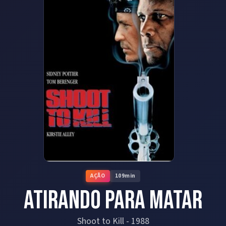
AÇÃO
109
min
Atirando para Matar
Shoot to Kill
-
1988