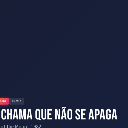
AMA
90
min
 Chama que Não Se Apaga
oot the Moon
-
1982