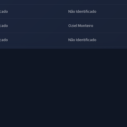
icado
Não Identificado
icado
Oziel Monteiro
icado
Não Identificado
or
Não Identificado
icado
Não Identificado
icado
Não Identificado
icado
Não Identificado
Duda Espinoza