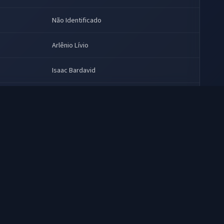
Não Identificado
Arlênio Lívio
Isaac Bardavid
Garcia Júnior
Garcia Júnior
Dolores Machado
Ayrton Cardoso, Dolores Machado, Leonel
Abrantes, Milton Luís, Mônica Rossi
Júlio Cézar