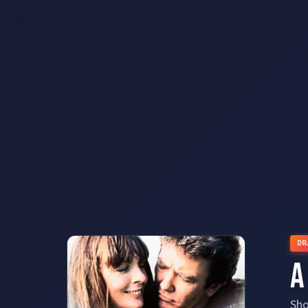
DR
A
Sh