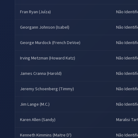
Fran Ryan (Juíza)
Não Identif
Georgann Johnson (Isabel)
Não Identif
George Murdock (French DeVoe)
Não Identif
Irving Metzman (Howard Katz)
Não Identif
James Cranna (Harold)
Não Identif
Jeremy Schoenberg (Timmy)
Não Identif
Jim Lange (M.C.)
Não Identif
Karen Allen (Sandy)
Maralisi Tart
Kenneth Kimmins (Maitre D')
Não Identif