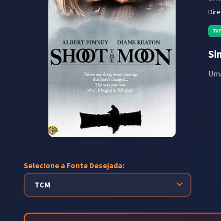
Dir
TV
Si
Uma
Selecione a Fonte Desejada: