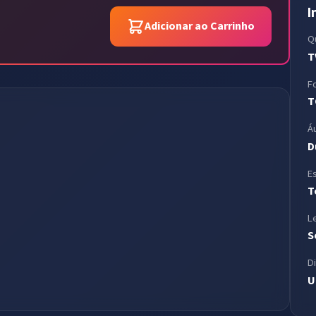
I
Adicionar ao Carrinho
Q
T
F
T
Á
D
E
T
L
S
D
U