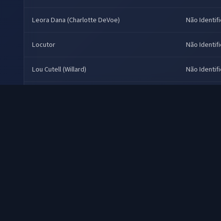
Leora Dana (Charlotte DeVoe)
Não Identif
Locutor
Não Identif
Lou Cutell (Willard)
Não Identif
Michael Alldredge (Oficial Knudson)
Garcia Júni
Morgan Upton (Fotógrafo)
Não Identif
Nancy Fish (Joanne)
Não Identif
Outras Vozes
Não Identif
Peter Weller (Frank Henderson)
Júlio Cézar