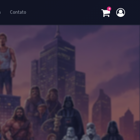
0
a
Contato