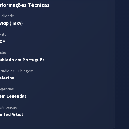
nformações Técnicas
ualidade
VRip (.mkv)
onte
CM
udio
ublado em Português
stúdio de Dublagem
elecine
egendas
em Legendas
istribuição
nited Artist