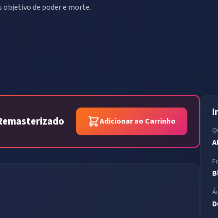
s objetivo de poder e morte.
I
p Remasterizado
Adicionar ao Carrinho
Q
A
F
B
Á
D