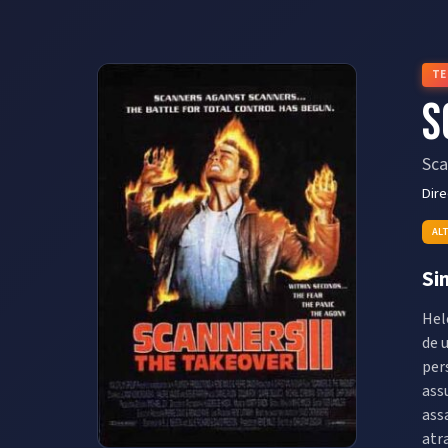
TE
S
Sca
Dir
AL
Si
Hel
de 
per
ass
ass
atr