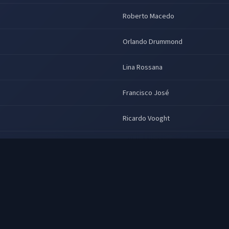
Roberto Macedo
Orlando Drummond
Lina Rossana
Francisco José
Ricardo Vooght
Ricardo Vooght, Carlos Roberto
Marco Antônio Costa
Júlio Cézar
Carlos Roberto