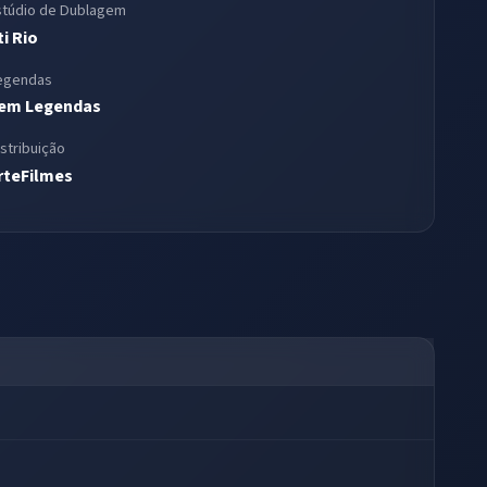
stúdio de Dublagem
ti Rio
egendas
em Legendas
istribuição
rteFilmes