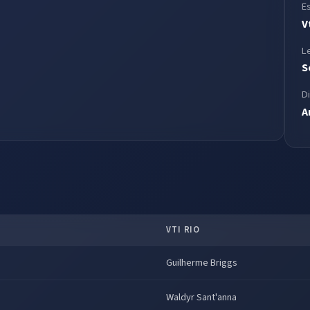
E
V
L
S
D
A
VTI RIO
Guilherme Briggs
Waldyr Sant'anna