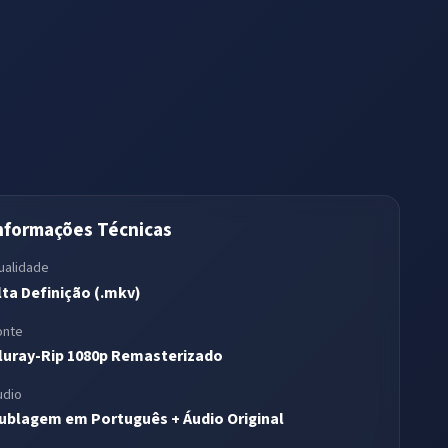
nformações Técnicas
ualidade
lta Definição (.mkv)
onte
luray-Rip 1080p Remasterizado
udio
ublagem em Português + Áudio Original