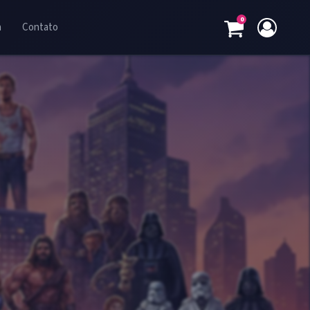
0
a
Contato