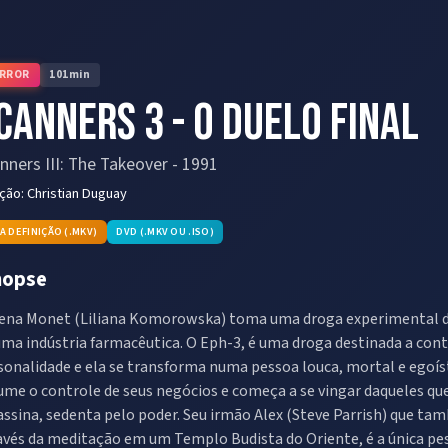
RROR
101
min
canners 3 - O Duelo Final
nners III: The Takeover
-
1991
eção:
Christian Duguay
TA DEFINIÇÃO (.MKV)
DVD (.MKV OU .ISO)
nopse
ena Monet (Liliana Komorowska) toma uma droga experimental des
uma indústria farmacêutica. O Eph-3, é uma droga destinada a con
sonalidade e ela se transforma numa pessoa louca, mortal e egoís
ume o controle de seus negócios e começa a se vingar daqueles qu
assina, sedenta pelo poder. Seu irmão Alex (Steve Parrish) que ta
avés da meditação em um Templo Budista do Oriente, é a única pess