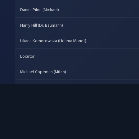
Daniel Pilon (Michael)
Harry Hill (Dr. Baumann)
Liliana Komorowska (Helena Monet)
Locutor
Michael Copeman (Mitch)
Outras vozes
Peter Wright (Mark Dragon)
Placas
René Malo (Robert Rosenthal)