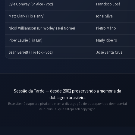
Lyle Conway (Sr. Alce - voz)
Francisco José
Matt Clark (Tio Henry)
Ionei Silva
Nicol Williamson (Dr. Worley e Rei Nome)
Pietro Mário
Piper Laurie (Tia Em)
Marly Ribeiro
Sean Barrett (Tik-Tok - voz)
José Santa Cruz
Sessão da Tarde — desde 2002 preservando a memória da
dublagem brasileira
Esse site não apoia a pirataria nem a divulgação de qualquer tipo de material
audiovisual que esteja sob copyright.