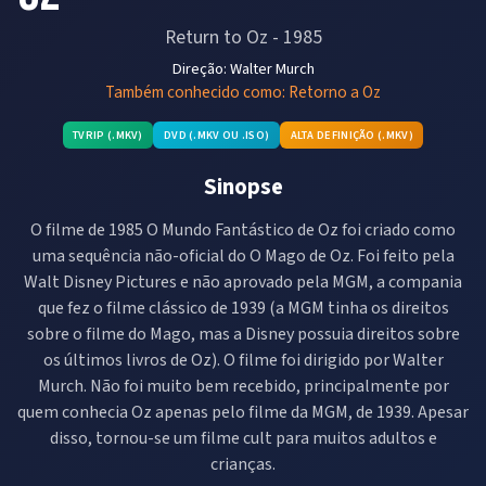
Return to Oz
-
1985
Direção:
Walter Murch
Também conhecido como:
Retorno a Oz
TVRIP (.MKV)
DVD (.MKV OU .ISO)
ALTA DEFINIÇÃO (.MKV)
Sinopse
O filme de 1985 O Mundo Fantástico de Oz foi criado como
uma sequência não-oficial do O Mago de Oz. Foi feito pela
Walt Disney Pictures e não aprovado pela MGM, a compania
que fez o filme clássico de 1939 (a MGM tinha os direitos
sobre o filme do Mago, mas a Disney possuia direitos sobre
os últimos livros de Oz). O filme foi dirigido por Walter
Murch. Não foi muito bem recebido, principalmente por
quem conhecia Oz apenas pelo filme da MGM, de 1939. Apesar
disso, tornou-se um filme cult para muitos adultos e
crianças.