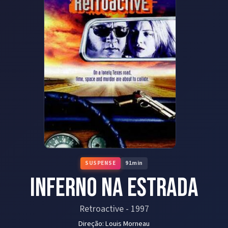
SUSPENSE
91
min
Inferno na Estrada
Retroactive
-
1997
Direção:
Louis Morneau