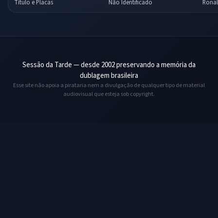
Título e Placas
Não Identificado
Ronal
Sessão da Tarde — desde 2002 preservando a memória da
dublagem brasileira
Esse site não apoia a pirataria nem a divulgação de qualquer tipo de material
audiovisual que esteja sob copyright.