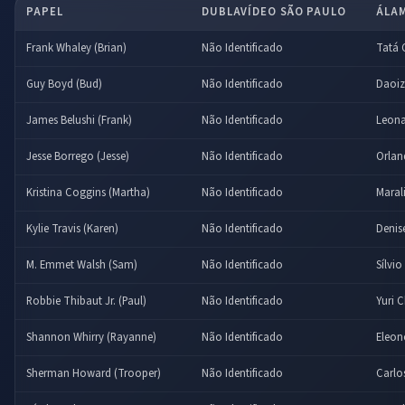
PAPEL
DUBLAVÍDEO SÃO PAULO
ÁLAM
Frank Whaley (Brian)
Não Identificado
Tatá 
Guy Boyd (Bud)
Não Identificado
Daoi
James Belushi (Frank)
Não Identificado
Leona
Jesse Borrego (Jesse)
Não Identificado
Orlan
Kristina Coggins (Martha)
Não Identificado
Marali
Kylie Travis (Karen)
Não Identificado
Denis
M. Emmet Walsh (Sam)
Não Identificado
Sílvi
Robbie Thibaut Jr. (Paul)
Não Identificado
Yuri 
Shannon Whirry (Rayanne)
Não Identificado
Eleon
Sherman Howard (Trooper)
Não Identificado
Carlo