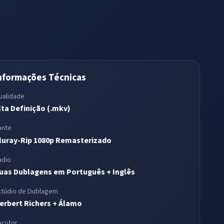
nformações Técnicas
ualidade
lta Definição (.mkv)
onte
luray-Rip 1080p Remasterizado
udio
uas Dublagens em Português + Inglês
stúdio de Dublagem
erbert Richers + Álamo
ocutor