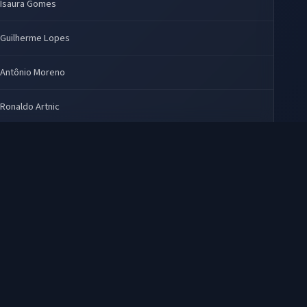
Isaura Gomes
Guilherme Lopes
Antônio Moreno
Ronaldo Artnic
Angélica Santos
Não Identificado
Walter Cruz
Carlos Campanile
Arlete Montenegro