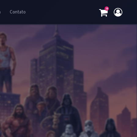
0
a
Contato