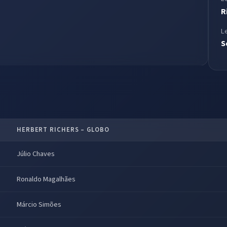
R
L
S
HERBERT RICHERS – GLOBO
Júlio Chaves
Ronaldo Magalhães
Márcio Simões