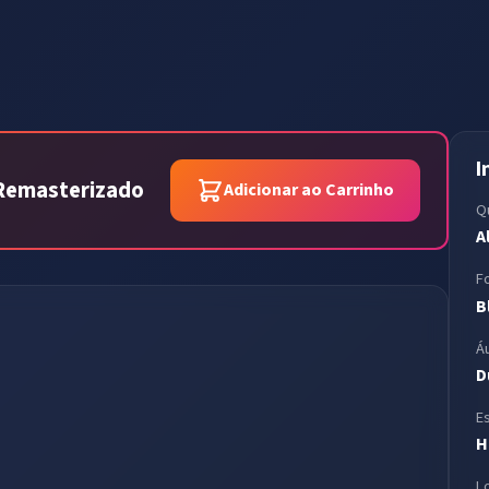
I
p Remasterizado
Adicionar ao Carrinho
Q
A
F
B
Á
D
E
H
L