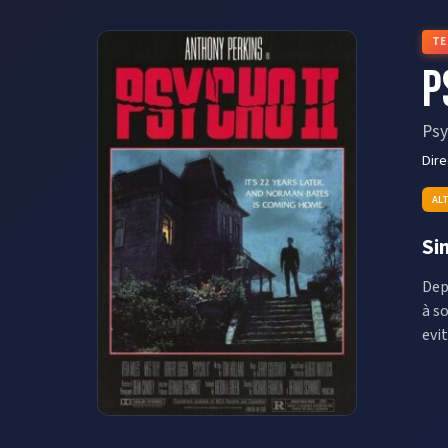
TE
P
Psy
Dir
AL
Si
Dep
à s
evi