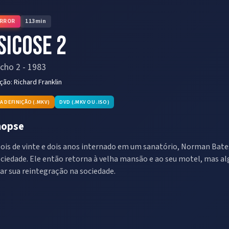
RROR
113
min
sicose 2
cho 2
-
1983
eção:
Richard Franklin
TA DEFINIÇÃO (.MKV)
DVD (.MKV OU .ISO)
nopse
ois de vinte e dois anos internado em um sanatório, Norman Bates
ociedade. Ele então retorna à velha mansão e ao seu motel, mas 
tar sua reintegração na sociedade.