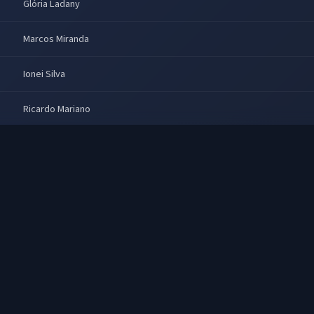
Glória Ladany
Marcos Miranda
Ionei Silva
Ricardo Mariano
Marisa Leal
Nizo Neto
Amaury Costa
José Santana
Sônia Ferreira