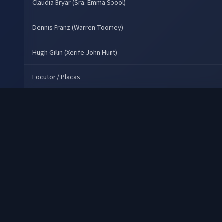
Claudia Bryar (Sra. Emma Spool)
Dennis Franz (Warren Toomey)
Hugh Gillin (Xerife John Hunt)
Locutor / Placas
Meg Tilly (Mary Loomis)
Outras vozes
Robert Alan Browne (Ralph Statler)
Robert Loggia (Dr. Bill Raymond)
Vera Miles (Lila Crane)