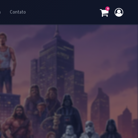
0
a
Contato