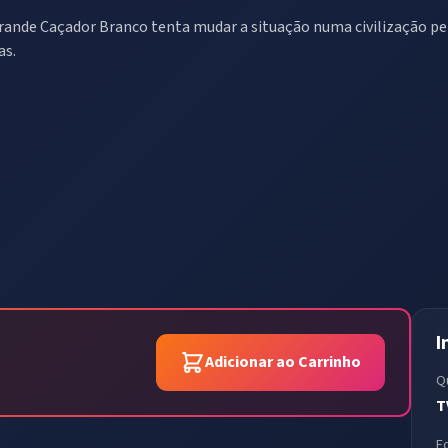
rande Caçador Branco tenta mudar a situação numa civilização 
as.
I
Adicionar ao Carrinho
Q
T
F