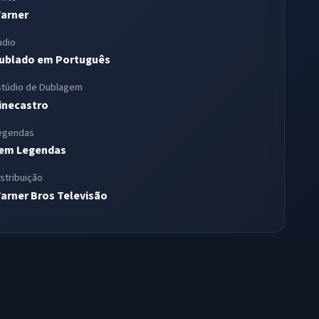
arner
udio
ublado em Português
stúdio de Dublagem
inecastro
egendas
em Legendas
istribuição
arner Bros Televisão