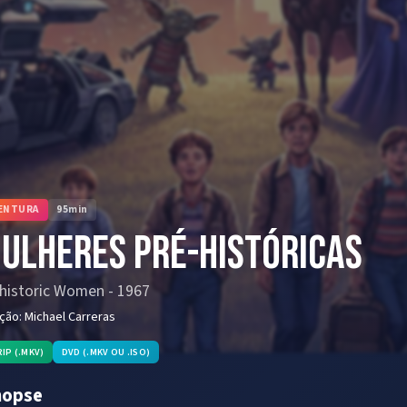
ENTURA
95
min
ulheres Pré-Históricas
historic Women
-
1967
eção:
Michael Carreras
RIP (.MKV)
DVD (.MKV OU .ISO)
nopse