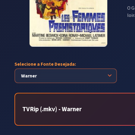
O G
loir
Selecione a Fonte Desejada:
TVRip (.mkv) - Warner