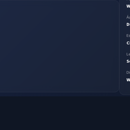
W
Á
D
E
C
L
S
D
W