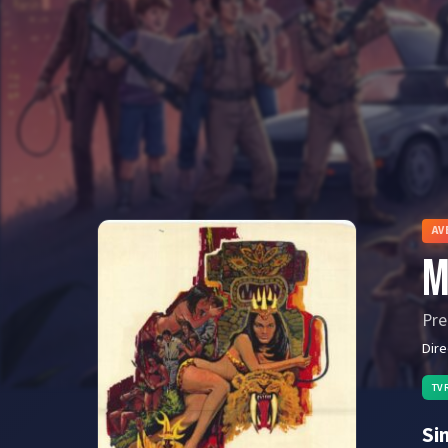
AV
M
Pre
Dir
TV
Si