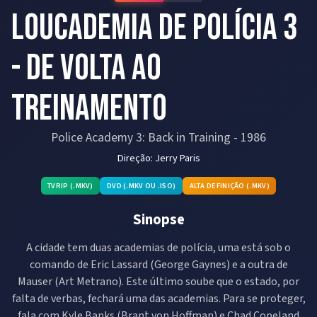
Loucademia de Polícia 3
- De Volta ao
Treinamento
Police Academy 3: Back in Training
-
1986
Direção:
Jerry Paris
TVRIP (.MKV)
DVD (.MKV OU .ISO)
ALTA DEFINIÇÃO (.MKV)
Sinopse
A cidade tem duas academias de polícia, uma está sob o
comando de Eric Lassard (George Gaynes) e a outra de
Mauser (Art Metrano). Este último soube que o estado, por
falta de verbas, fechará uma das academias. Para se proteger,
fala com Kyle Banks (Brant von Hoffman) e Chad Copeland