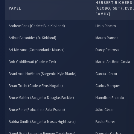
HERBERT RICHERS 
PAPEL
(GLOBO, SBT), DVD
FAMILY)
Andrew Paris (Cadete Bud Kirkland)
Hélio Ribeiro
Arthur Batanides (Sr. Kirkland)
Mauro Ramos
Art Metrano (Comandante Mauser)
Darcy Pedrosa
Bob Goldthwait (Cadete Zed)
Marco Antônio Costa
Brant von Hoffman (Sargento Kyle Blanks)
Garcia Júnior
Brian Tochi (Cadete Elvis Nogata)
Carlos Marques
Bruce Mahler (Sargento Douglas Fackler)
Hamilton Ricardo
Bruce Pirie (Policial na Sala Escura)
Júlio Cézar
Bubba Smith (Sargento Moses Hightower)
Paulo Flores
David Graf (Sargento Eugene Tackleberry)
Dário de Castro