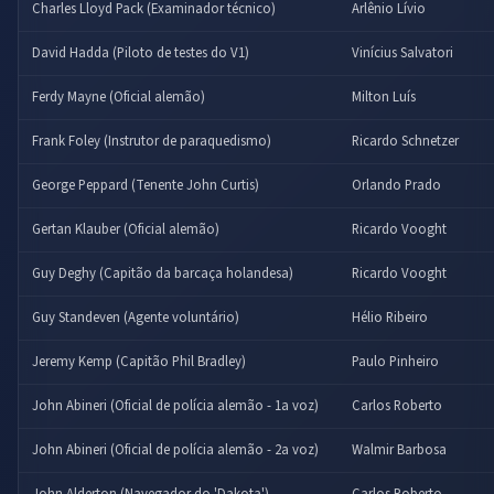
Charles Lloyd Pack (Examinador técnico)
Arlênio Lívio
David Hadda (Piloto de testes do V1)
Vinícius Salvatori
Ferdy Mayne (Oficial alemão)
Milton Luís
Frank Foley (Instrutor de paraquedismo)
Ricardo Schnetzer
George Peppard (Tenente John Curtis)
Orlando Prado
Gertan Klauber (Oficial alemão)
Ricardo Vooght
Guy Deghy (Capitão da barcaça holandesa)
Ricardo Vooght
Guy Standeven (Agente voluntário)
Hélio Ribeiro
Jeremy Kemp (Capitão Phil Bradley)
Paulo Pinheiro
John Abineri (Oficial de polícia alemão - 1a voz)
Carlos Roberto
John Abineri (Oficial de polícia alemão - 2a voz)
Walmir Barbosa
John Alderton (Navegador do 'Dakota')
Carlos Roberto