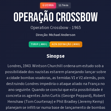
GUERRA
117
min
Operação Crossbow
Operation Crossbow
-
1965
Direção:
Michael Anderson
TVRIP (.MKV)
ALTA DEFINIÇÃO (.MKV)
Sinopse
Londres, 1943. Wintson Churchill ordena um estudo sob a
possibilidade dos nazistas estarem planejando lançar sobre
a cidade bombas voadoras, as temidas V1 e V2 alemãs, pois
destruindo Londres impediria o ataque aliado na França no
ano seguinte. Quando se conclui que esta possibilidade é
concreta os agentes John Curtis (George Peppard), Robert
Henshaw (Tom Courtenay) e Phil Bradley (Jeremy Kemp)
planejam se infiltrar numa base de lançamento de bombas