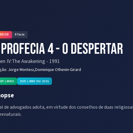
RROR
97
min
 Profecia 4 - O Despertar
n IV:The Awakening
-
1991
eção:
Jorge Montesi,Dominique Othenin-Girard
RIP (.MKV)
DVD (.MKV OU .ISO)
nopse
al de advogados adota, em virtude dos conselhos de duas religiosa
renaturais.