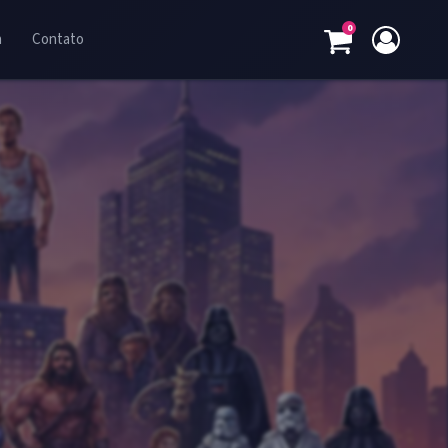
0
a
Contato