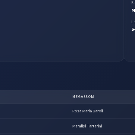
E
M
L
S
MEGASSOM
Rosa Maria Baroli
Maralisi Tartarini