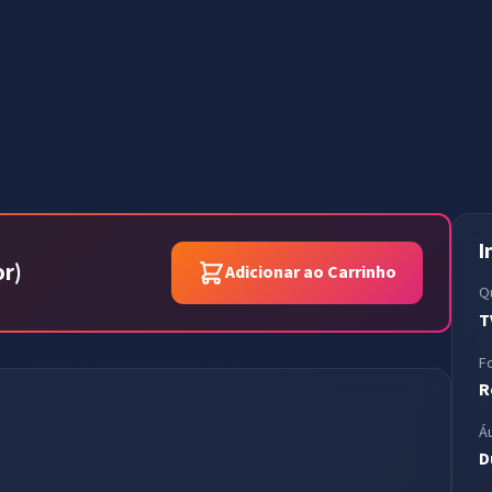
I
or)
Adicionar ao Carrinho
Q
T
F
R
Á
D