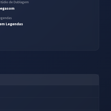
stúdio de Dublagem
egasom
egendas
em Legendas