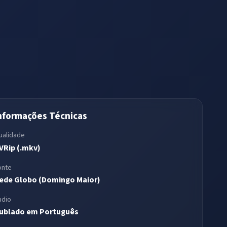
nformações Técnicas
ualidade
VRip (.mkv)
onte
ede Globo (Domingo Maior)
udio
ublado em Português