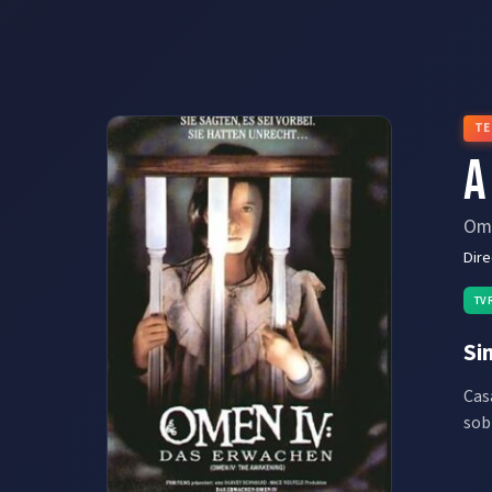
TE
A
Ome
Dir
TV
Si
Cas
sob