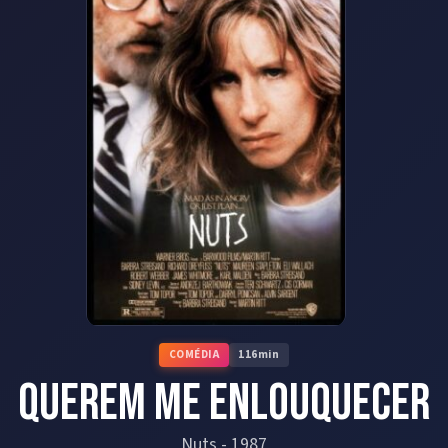
COMÉDIA
116
min
Querem Me Enlouquecer
Nuts
-
1987