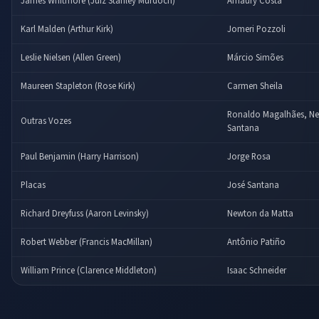
James Whitmore (Juiz Stanley Murdoch)
Amaury Costa
Karl Malden (Arthur Kirk)
Jomeri Pozzoli
Leslie Nielsen (Allen Green)
Márcio Simões
Maureen Stapleton (Rose Kirk)
Carmen Sheila
Ronaldo Magalhães, Ne
Outras Vozes
Santana
Paul Benjamin (Harry Harrison)
Jorge Rosa
Placas
José Santana
Richard Dreyfuss (Aaron Levinsky)
Newton da Matta
Robert Webber (Francis MacMillan)
Antônio Patiño
William Prince (Clarence Middleton)
Isaac Schneider