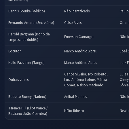
Dennis Bourke (Médico)
Não Identificado
Paulo
Fernando Amaral (Secretário)
Celso Alves
Orlan
Harold Bergman (Dono da
Emerson Camargo
Não I
empresa de dublês)
Locutor
Marco Antônio Abreu
José 
Nello Pazzafini (Tango)
Marco Antônio Abreu
Luiz F
Carlos Silveira, Ivo Roberto,
Luiz F
Outras vozes
Luiz Antônio Lobue, Márcia
Olney
Gomes, Nelson Machado
Sônia 
Roberto Roney (Nadino)
Aníbal Munhoz
Não I
Terence Hill (Eliot Vance /
Hélio Ribeiro
Newto
Bastiano João Coimbra)