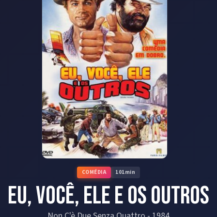
COMÉDIA
101
min
Eu, Você, Ele e os Outros
Non C'è Due Senza Quattro
-
1984