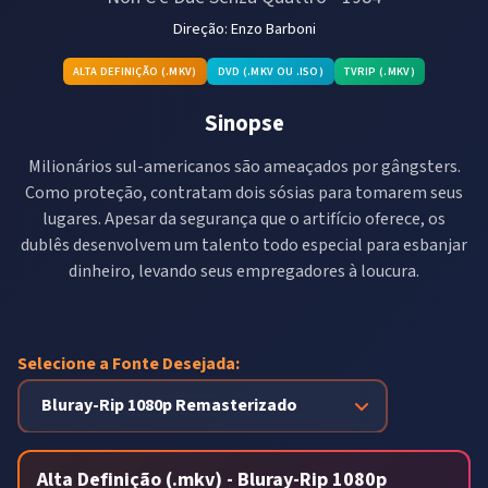
Direção:
Enzo Barboni
ALTA DEFINIÇÃO (.MKV)
DVD (.MKV OU .ISO)
TVRIP (.MKV)
Sinopse
Milionários sul-americanos são ameaçados por gângsters.
Como proteção, contratam dois sósias para tomarem seus
lugares. Apesar da segurança que o artifício oferece, os
dublês desenvolvem um talento todo especial para esbanjar
dinheiro, levando seus empregadores à loucura.
Selecione a Fonte Desejada:
Alta Definição (.mkv) - Bluray-Rip 1080p