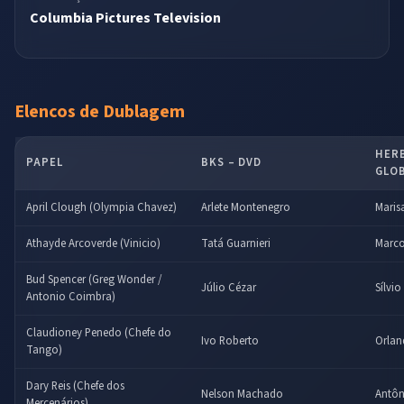
Columbia Pictures Television
Elencos de Dublagem
HERB
PAPEL
BKS – DVD
GLO
April Clough (Olympia Chavez)
Arlete Montenegro
Maris
Athayde Arcoverde (Vinicio)
Tatá Guarnieri
Marco
Bud Spencer (Greg Wonder /
Júlio Cézar
Sílvi
Antonio Coimbra)
Claudioney Penedo (Chefe do
Ivo Roberto
Orla
Tango)
Dary Reis (Chefe dos
Nelson Machado
Antôn
Mercenários)