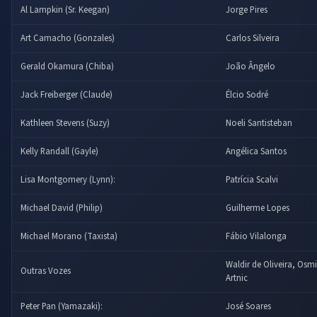
Al Lampkin (Sr. Keegan)
Jorge Pires
Art Camacho (Gonzales)
Carlos Silveira
Gerald Okamura (Chiba)
João Ângelo
Jack Freiberger (Claude)
Élcio Sodré
Kathleen Stevens (Suzy)
Noeli Santisteban
Kelly Randall (Gayle)
Angélica Santos
Lisa Montgomery (Lynn):
Patrícia Scalvi
Michael David (Philip)
Guilherme Lopes
Michael Morano (Taxista)
Fábio Vilalonga
Waldir de Oliveira, Os
Outras Vozes
Artnic
Peter Pan (Yamazaki):
José Soares