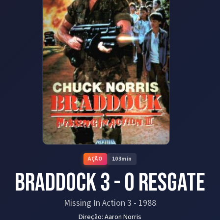
AÇÃO
103
min
Braddock 3 - O Resgate
Missing In Action 3
-
1988
Direção:
Aaron Norris