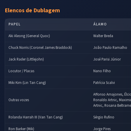
Elencos de Dublagem
PAPEL
ÁLAMO
Aki Aleong (General Quoc)
Walter Breda
Chuck Norris (Coronel James Braddock)
João Paulo Ramalho
Jack Rader (Littlejohn)
José Parisi Júnior
Locutor / Placas
Nano Filho
Miki Kim (Lin Tan Cang)
Patrícia Scalvi
Affonso Amajones, Élcio
Outras vozes
Ronaldo Artnic, Maximi
Artnic, Rosana Beltram
Rolanda Harrah III (Van Tan Cang)
Sérgio Rufino
Ron Barker (Mik)
Jorge Pires