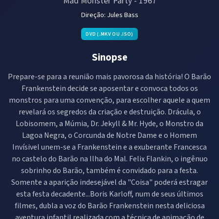
Mad Monster Party
-
1967
Direção:
Jules Bass
DVD (.MKV OU .ISO)
Sinopse
Prepare-se para a reunião mais pavorosa da história! O Barão
Frankenstein decide se aposentar e convoca todos os
monstros para uma convenção, para escolher aquele a quem
revelará os segredos da criação e destruição. Drácula, o
Lobisomem, a Múmia, Dr. Jekyll & Mr. Hyde, o Monstro da
Lagoa Negra, o Corcunda de Notre Dame e o Homem
Invísivel unem-se a Frankenstein e a exuberante Francesca
no castelo do Barão na Ilha do Mal. Felix Flankin, o ingênuo
sobrinho do Barão, também é convidado para a festa.
Somente a aparição indesejável da "Coisa" poderá estragar
esta festa decadente...Boris Karloff, num de seus últimos
filmes, dubla a voz do Barão Frankenstein nesta deliciosa
aventura infantil realizada com a técnica de animação de