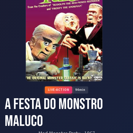
LIVE-ACTION
94
min
A Festa do Monstro
maluco