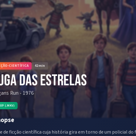
CÇÃO-CIENTÍFICA
42
min
uga das Estrelas
gans Run
-
1976
RIP (.MKV)
nopse
ie de ficção científica cuja história gira em torno de um policial do