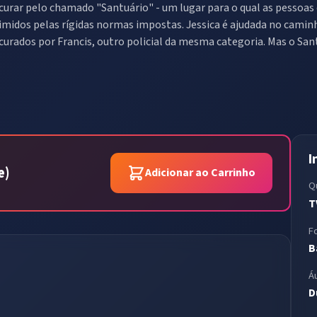
curar pelo chamado "Santuário" - um lugar para o qual as pessoa
imidos pelas rígidas normas impostas. Jessica é ajudada no camin
curados por Francis, outro policial da mesma categoria. Mas o San
I
e)
Adicionar ao Carrinho
Q
T
F
B
Á
D