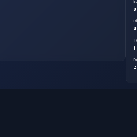
E
B
D
U
T
1
D
2
ssão da Tarde — desde 2002 preservando a memória da dublagem brasile