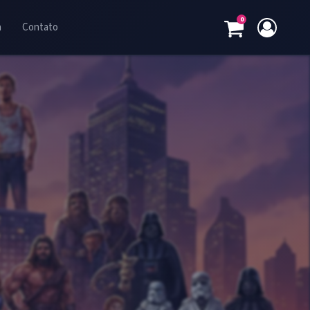
0
a
Contato