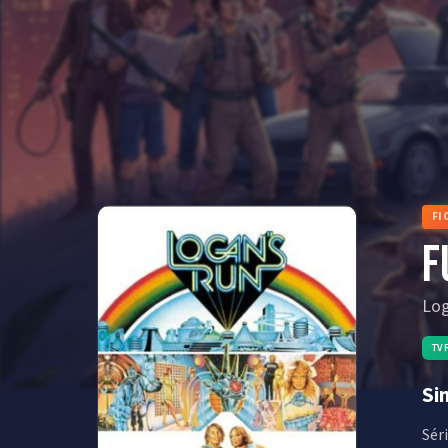
FI
F
Lo
TV
Si
Sér