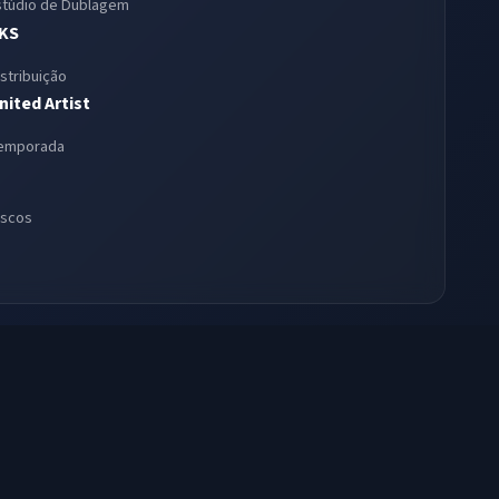
stúdio de Dublagem
KS
istribuição
nited Artist
emporada
iscos
ira