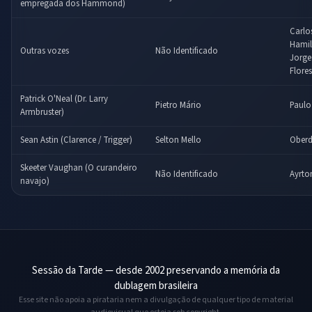
empregada dos Hammond)
Carlo
Hamil
Outras vozes
Não Identificado
Jorge
Flore
Patrick O'Neal (Dr. Larry
Pietro Mário
Paulo
Armbruster)
Sean Astin (Clarence / Trigger)
Selton Mello
Oberd
Skeeter Vaughan (O curandeiro
Não Identificado
Ayrto
navajo)
Sessão da Tarde — desde 2002 preservando a memória da
dublagem brasileira
Esse site não apoia a pirataria nem a divulgação de qualquer tipo de material