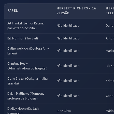
HERBERT RICHERS – 2A
HERB
PAPEL
VERSÃO
TELE
Art Frankel (Senhor Racine,
Não Identificado
Dario
paciente do hospital)
Bill Morrison (Tio Earl)
Não Identificado
Antôn
Catherine Hicks (Doutora Amy
Não Identificado
Marle
Larkin)
Christine Healy
Não Identificado
Isis 
(Administradora do hospital)
Corki Grazer (Corky, a mulher
Não Identificado
Selma
grávida)
Dakin Matthews (Morrison,
Não Identificado
Carlos
professor de biologia)
Dudley Moore (Dr. Jack
Ionei Silva
Mário
Hammond)