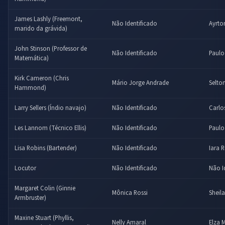
James Lashly (Freemont,
Não Identificado
Ayrto
marido da grávida)
John Stinson (Professor de
Não Identificado
Paulo
Matemática)
Kirk Cameron (Chris
Mário Jorge Andrade
Selto
Hammond)
Larry Sellers (Índio navajo)
Não Identificado
Carlo
Les Lannom (Técnico Ellis)
Não Identificado
Paulo
Lisa Robins (Bartender)
Não Identificado
Iara R
Locutor
Não Identificado
Não I
Margaret Colin (Ginnie
Mônica Rossi
Sheil
Armbruster)
Maxine Stuart (Phyllis,
Nelly Amaral
Elza M