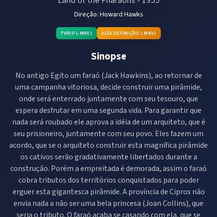
Land of the Pharaohs
-
1955
Direção:
Howard Hawks
TVRIP (.MKV)
ALTA DEFINIÇÃO (.MKV)
Sinopse
No antigo Egito um faraó (Jack Hawkins), ao retornar de
uma campanha vitoriosa, decide construir uma pirâmide,
onde será enterrado juntamente com seu tesouro, que
espera desfrutar em uma segunda vida. Para garantir que
nada será roubado ele aprova a idéia de um arquiteto, que é
seu prisioneiro, juntamente com seu povo. Eles fazem um
acordo, que se o arquiteto construir esta magnífica pirâmide
os cativos serão gradativamente libertados durante a
construção. Porém a empreitada é demorada, assim o faraó
cobra tributos dos territórios conquistados para poder
erguer esta gigantesca pirâmide. A província de Cipros não
envia nada a não ser uma bela princesa (Joan Collins), que
seria o tributo. O faraó acaba se casando com ela, que se