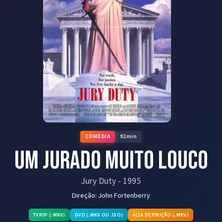
COMÉDIA
92
min
Um Jurado Muito Louco
Jury Duty
-
1995
Direção:
John Fortenberry
TVRIP (.MKV)
DVD (.MKV OU .ISO)
ALTA DEFINIÇÃO (.MKV)