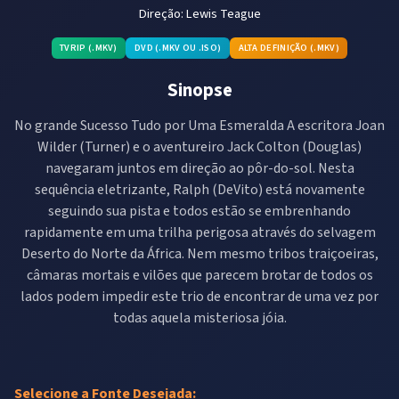
Direção:
Lewis Teague
TVRIP (.MKV)
DVD (.MKV OU .ISO)
ALTA DEFINIÇÃO (.MKV)
Sinopse
No grande Sucesso Tudo por Uma Esmeralda A escritora Joan
Wilder (Turner) e o aventureiro Jack Colton (Douglas)
navegaram juntos em direção ao pôr-do-sol. Nesta
sequência eletrizante, Ralph (DeVito) está novamente
seguindo sua pista e todos estão se embrenhando
rapidamente em uma trilha perigosa através do selvagem
Deserto do Norte da África. Nem mesmo tribos traiçoeiras,
câmaras mortais e vilões que parecem brotar de todos os
lados podem impedir este trio de encontrar de uma vez por
todas aquela misteriosa jóia.
Selecione a Fonte Desejada: