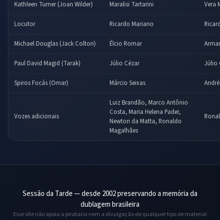
Kathleen Turner (Joan Wilder)
Maralisi Tartarini
Vera 
Locutor
Ricardo Mariano
Ricar
Michael Douglas (Jack Colton)
Élcio Romar
Arma
Paul David Magid (Tarak)
Júlio Cézar
Júlio
Spiros Focás (Omar)
Márcio Seixas
André
Luiz Brandão, Marco Antônio
Costa, Maria Helena Pader,
Vozes adicionais
Ronal
Newton da Matta, Ronaldo
Magalhães
Sessão da Tarde — desde 2002 preservando a memória da
dublagem brasileira
Esse site não apoia a pirataria nem a divulgação de qualquer tipo de material