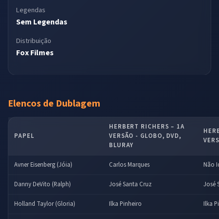
Legendas
Sem Legendas
Distribuição
Fox Filmes
Elencos de Dublagem
HERBERT RICHERS – 1A
HERB
PAPEL
VERSÃO - GLOBO, DVD,
VERS
BLURAY
Avner Eisenberg (Jóia)
Carlos Marques
Não I
Danny DeVito (Ralph)
José Santa Cruz
José 
Holland Taylor (Gloria)
Ilka Pinheiro
Ilka P