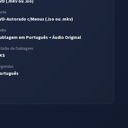
VD (.mkv ou .iso)
onte
VD-Autorado c/Menus (.iso ou .mkv)
udio
ublagem em Português + Áudio Original
stúdio de Dublagem
KS
egendas
ortuguês