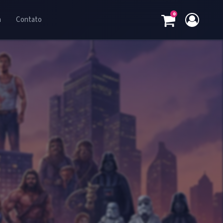
0
a
Contato