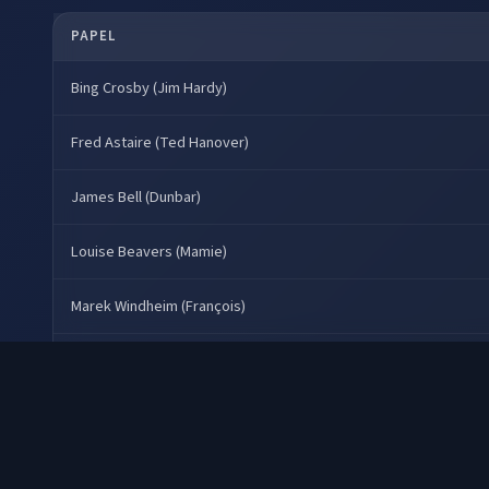
PAPEL
Bing Crosby (Jim Hardy)
Fred Astaire (Ted Hanover)
James Bell (Dunbar)
Louise Beavers (Mamie)
Marek Windheim (François)
Marjorie Reynolds (Linda Mason)
Placas
Virginia Dale (Lila Dixon)