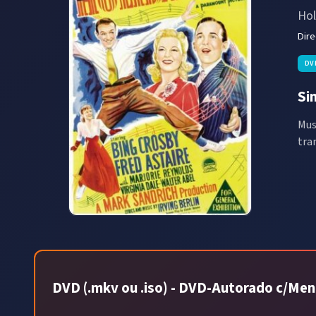
Hol
Dir
DV
Si
Mus
tra
DVD (.mkv ou .iso) - DVD-Autorado c/Menu