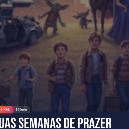
SICAL
100
min
uas Semanas de Prazer