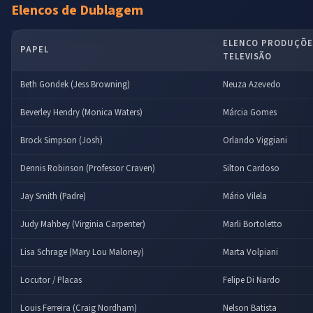
Elencos de Dublagem
ELENCO PRODUÇÕES
PAPEL
TELEVISÃO
Beth Gondek (Jess Browning)
Neuza Azevedo
Beverley Hendry (Monica Waters)
Márcia Gomes
Brock Simpson (Josh)
Orlando Viggiani
Dennis Robinson (Professor Craven)
Silton Cardoso
Jay Smith (Padre)
Mário Vilela
Judy Mahbey (Virginia Carpenter)
Marli Bortoletto
Lisa Schrage (Mary Lou Maloney)
Marta Volpiani
Locutor / Placas
Felipe Di Nardo
Louis Ferreira (Craig Nordham)
Nelson Batista