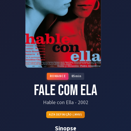
ROMANCE
85
min
Fale com Ela
Hable con Ella
-
2002
ALTA DEFINIÇÃO (.MKV)
Sinopse