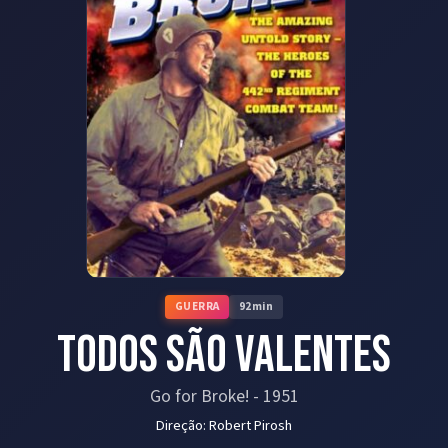
GUERRA
92
min
Todos São Valentes
Go for Broke!
-
1951
Direção:
Robert Pirosh