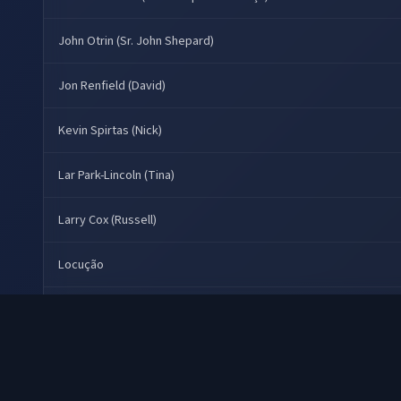
John Otrin (Sr. John Shepard)
Jon Renfield (David)
Kevin Spirtas (Nick)
Lar Park-Lincoln (Tina)
Larry Cox (Russell)
Locução
Michael Schroeder (Dan)
Outras Vozes