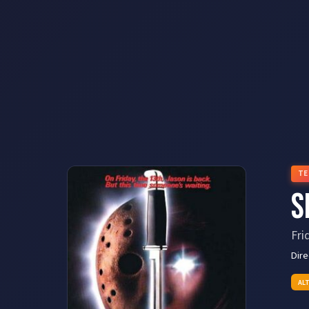
TE
S
Fri
Dir
AL