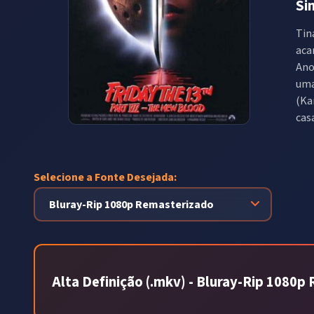
Si
Tin
aca
Ano
uma
(Ka
cas
Selecione a Fonte Desejada:
Alta Definição (.mkv) - Bluray-Rip 1080