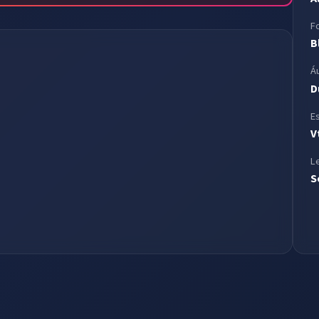
F
B
Á
D
E
V
L
S