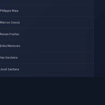
Philippe Maia
Marcos Souza
Renan Freitas
Erika Menezes
Yan Gesteira
José Santana
Daniel Müller
Carlos Comério, Charles Emmanuel, Christiane Monteiro, Daniel
Müller, Flávia Saddy, Wagner Torres