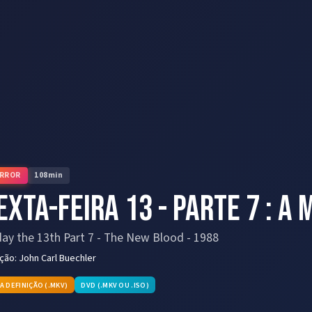
RROR
108
min
exta-feira 13 - Parte 7 : 
day the 13th Part 7 - The New Blood
-
1988
eção:
John Carl Buechler
TA DEFINIÇÃO (.MKV)
DVD (.MKV OU .ISO)