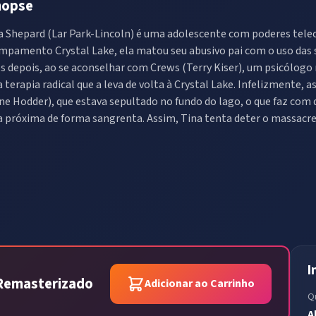
nopse
a Shepard (Lar Park-Lincoln) é uma adolescente com poderes telec
mpamento Crystal Lake, ela matou seu abusivo pai com o uso das s
s depois, ao se aconselhar com Crews (Terry Kiser), um psicólogo
 terapia radical que a leva de volta à Crystal Lake. Infelizmente,
ne Hodder), que estava sepultado no fundo do lago, o que faz com 
a próxima de forma sangrenta. Assim, Tina tenta deter o massacre
I
p Remasterizado
Adicionar ao Carrinho
Q
A