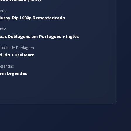
onte
luray-Rip 1080p Remasterizado
udio
uas Dublagens em Português + Inglês
stúdio de Dublagem
ti Rio + Drei Marc
egendas
em Legendas