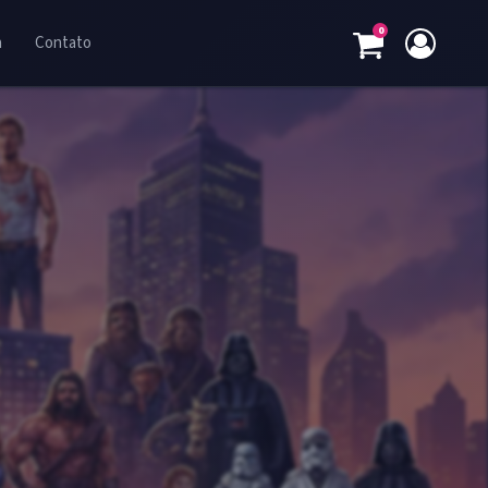
0
a
Contato