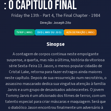
: O Capítulo final
Friday the 13th - Part 4, The Final Chapter
-
1984
Direção:
Joseph Zito
TVRIP (.MKV)
DVD (.MKV OU .ISO)
ALTA DEFINIÇÃO (.MKV)
Sinopse
A contagem de corpos continua neste empolgante
suspense, a quarta, mas não a última, história da vitoriosa
série Sexta-Feira 13. Jason, o menos popular cidadão de
Cristal Lake, retorna para fazer estragos ainda maiores
neste capítulo. Depois de sua ressurreição num necrotério, o
assassino mascarado dedica sua vingativa atenção à família
Jarvis e a um grupo de desavisados adolescentes. O jovem
Tommy Jarvis é um aficionado dos filmes de terror, com um
talento especial para criar máscaras e maquiagem. Será que
o diabólico Jason encontrou finalmente um adversário à