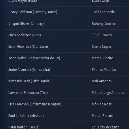
Clyde Hayes (Paul)
Ettore Zuim
Corey Feldman (Tommy Jarvis)
José Leonardo
Crispin Glover (Jimmy)
Rodney Gomes
Erich Anderson (Rob)
Júlio Chaves
Joan Freeman (Sra. Jarvis)
Selma Lopes
John Walsh (Apresentador de TV)
Marco Ribeiro
Judie Aronson (Samantha)
Fátima Mourão
Kimberly Beck (Trish Jarvis)
Nair Amorim
Lawrence Monoson (Ted)
Mário Jorge Andrade
Lisa Freeman (Enfermeira Morgan)
Mônica Rossi
Paul Lukather (Médico)
Marco Ribeiro
Peter Barton (Doug)
Eduardo Borgerth