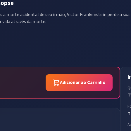
nopse
s a morte acidental de seu irmão, Victor Frankenstein perde a su
ar vida através da morte.
I
Adicionar ao Carrinho
Q
T
F
T
Á