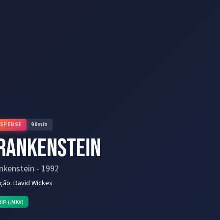
SPENSE
90
min
rankenstein
nkenstein
-
1992
eção:
David Wickes
RIP (.MKV)