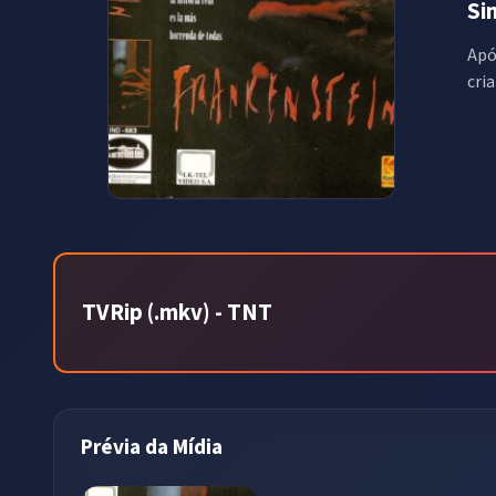
Si
Apó
cri
TVRip (.mkv) - TNT
Prévia da Mídia