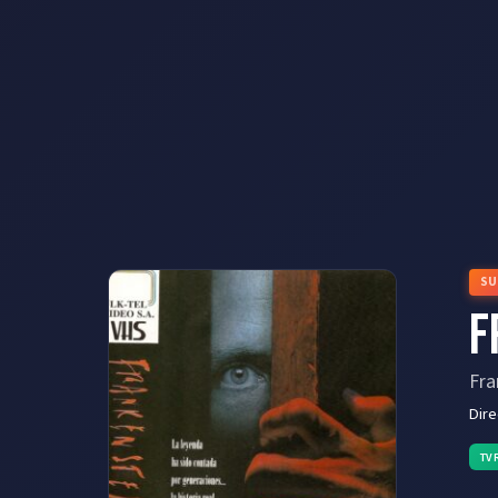
SU
F
Fra
Dir
TV