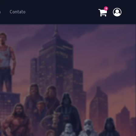
0
a
Contato