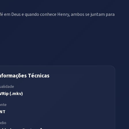
a fé em Deus e quando conhece Henry, ambos se juntam para
nformações Técnicas
ualidade
VRip (.mkv)
onte
NT
udio