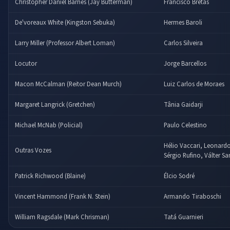
Christopher Daniel Barnes (Jay Butterman)
Francisco Brêtas
De'voreaux White (Kingston Sebuka)
Hermes Baroli
Larry Miller (Professor Albert Loman)
Carlos Silveira
Locutor
Jorge Barcellos
Macon McCalman (Reitor Dean Murch)
Luiz Carlos de Moraes
Margaret Langrick (Gretchen)
Tânia Gaidarji
Michael McNab (Policial)
Paulo Celestino
Hélio Vaccari, Leonard
Outras Vozes
Sérgio Rufino, Válter S
Patrick Richwood (Blaine)
Élcio Sodré
Vincent Hammond (Frank N. Stein)
Armando Tiraboschi
William Ragsdale (Mark Chrisman)
Tatá Guarnieri