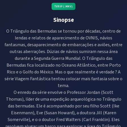
TVRIP (.MKV)
Sinopse
O Triângulo das Bermudas se tornou por décadas, centro de
lendas e relatos de aparecimento de OVNIS, návios
fantasmas, desaparecimento de embarcações e aviões, entre
outras aberrações. Dúzias de návios sumiram nessa área
durante a Segunda Guerra Mundial. O Triângulo das
Bermudas fica localizado no Oceano Atlântico, entre Porto
Rico e o Golfo do México. Mas o que realmente é verdade ? A
série Viagem Fantástica tentou colocar mais fantasia sobre o
tema.
O enredo da série envolve o Professor Jordan (Scott
Thomas), líder de uma expedição arqueológica no Triângulo
das bermudas. Ele é acompanhado por seu filho Scott (Ike
Eisenmann), Eve (Susan Howard), a doutora Jill (Karen
Somerville), e o o doutor Fred Walters (Carl Franklin). Eles
resolvem alugar um barco para explorar a área do Triângulo,