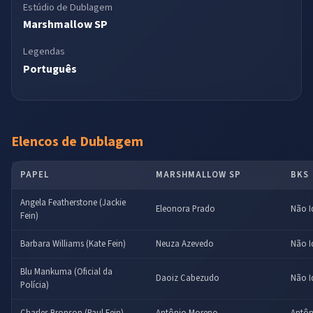
Estúdio de Dublagem
Marshmallow SP
Legendas
Português
Elencos de Dublagem
PAPEL
MARSHMALLOW SP
BKS
Angela Featherstone (Jackie
Eleonora Prado
Não I
Fein)
Barbara Williams (Kate Fein)
Neuza Azevedo
Não I
Blu Mankuma (Oficial da
Daoiz Cabezudo
Não I
Polícia)
Charles Bronson (Paul Fein)
Antônio Moreno
Antôn