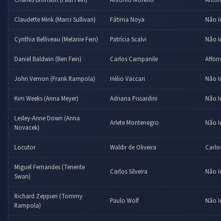
Claudette Mink (Marci Sullivan)
Fátima Noya
Não I
Cynthia Belliveau (Melanie Fein)
Patrícia Scalvi
Não I
Daniel Baldwin (Ben Fein)
Carlos Campanile
Affon
John Vernon (Frank Rampola)
Hélio Vaccari
Não I
Kim Weeks (Anna Meyer)
Adriana Pissardini
Não I
Lesley-Anne Down (Anna
Arlete Montenegro
Não I
Novacek)
Locutor
Waldir de Oliveira
Carlo
Miguel Fernandes (Tenente
Carlos Silveira
Não I
Swan)
Richard Zeppieri (Tommy
Paulo Wolf
Não I
Rampola)