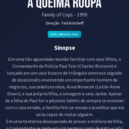
A Queima Roupa
Family of Cops
-
1995
Direção:
Ted Kotcheff
DVD (.MKV OU .ISO)
Sinopse
Em uma tão aguardada reunião familiar com seus filhos, o
Comandante da Polícia Paul Fein (Charles Bronson) é
lançado em um caso bizarro de triângulo amoroso seguido
de assassinato envolvendo um importante homem de
negócios, sua sedutora viúva, Anna Novacek (Leslie-Anne
Down), e sua própria filha, a selvagem e sexy Jackie. Apesar
de a filha de Paul ter o péssimo hábito de sempre se envolver
com o cara errado, a família Fein se recuda a acreditar que ela
seria capaz de matar alguém.
Em uma tentativa desesperada de provar a incência da filha,
o Comandante se mete em um perigoso jogo de gato e rato