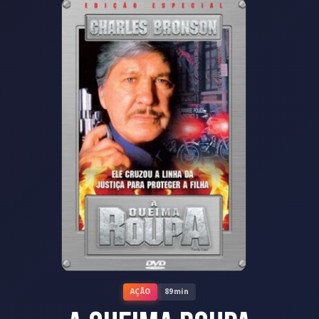
AÇÃO
89
min