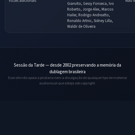
Vozes adicionais
Não I
Gianvito, Gessy Fonseca, Ivo
Roberto, Jorge Alex, Marcos
Hailer, Rodrigo Andreatto,
Ronaldo Artnic, Sidney Lilla,
Waldir de Oliveira
Sessão da Tarde — desde 2002 preservando a memória da
dublagem brasileira
Esse site não apoia a pirataria nem a divulgação de qualquer tipo de material
audiovisual que esteja sob copyright.