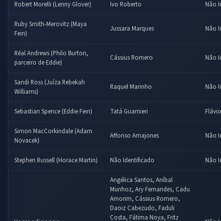
Robert Morelli (Lenny Glover)
Ivo Roberto
Não I
Ruby Smith-Merovitz (Maya
Jussara Marques
Não I
Fein)
Réal Andrews (Philo Burton,
Cássius Romero
Não I
parceiro de Eddie)
Sandi Ross (Juíza Rebekah
Raquel Marinho
Não I
Williams)
Sebastian Spence (Eddie Fein)
Tatá Guarnieri
Flávi
Simon MacCorkindale (Adam
Affonso Amajones
Não I
Novacek)
Stephen Russell (Horace Martin)
Não Identificado
Não I
Angélica Santos, Aníbal
Munhoz, Ary Fernandes, Cadu
Amorim, Cássius Romero,
Daoiz Cabezudo, Faduli
Costa, Fátima Noya, Fritz