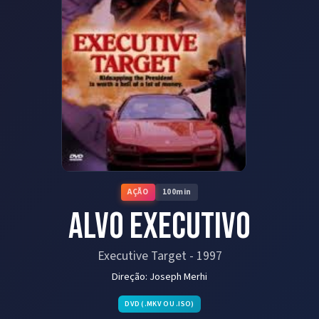
AÇÃO
100
min
Alvo Executivo
Executive Target
-
1997
Direção:
Joseph Merhi
DVD (.MKV OU .ISO)